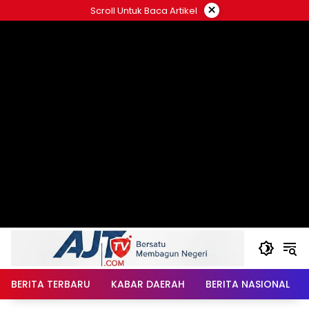
Langsung
×
Scroll Untuk Baca Artikel
ke
konten
BERITA TERBARU
KABAR DAERAH
BERITA NASIONAL