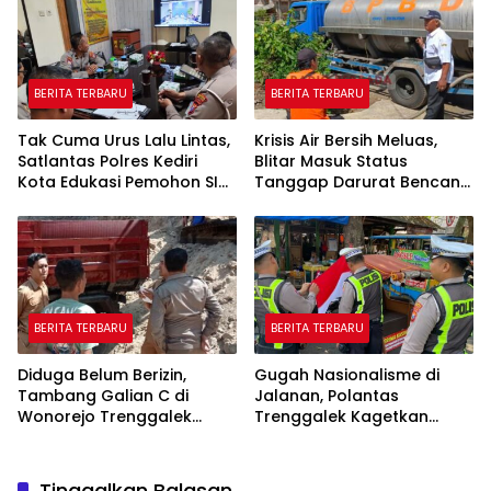
yang Vokal”
BERITA TERBARU
BERITA TERBARU
Tak Cuma Urus Lalu Lintas,
Krisis Air Bersih Meluas,
Satlantas Polres Kediri
Blitar Masuk Status
Kota Edukasi Pemohon SIM
Tanggap Darurat Bencana
Soal Hoaks Hingga
Hingga Oktober
Pelatihan AI
BERITA TERBARU
BERITA TERBARU
Diduga Belum Berizin,
Gugah Nasionalisme di
Tambang Galian C di
Jalanan, Polantas
Wonorejo Trenggalek
Trenggalek Kagetkan
Dihentikan Pemkab
Pengendara Lewat Aksi Ini
Tinggalkan Balasan