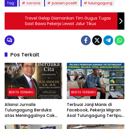
Tag:
corona
pasien positif
tulungagung
Travel Gelap Diamankan Tim Gugus Tugas
Saat Bawa Pekerja Lewat Jalur Tikus
Pos Terkait
BERITA TERBARU
BERITA TERBARU
Aliansi Jurnalis
Terbuai Janji Manis di
Tulungagung Berduka
Facebook, Pekerja Migran
atas Meninggalnya Cak
Asal Tulungagung Tertipu
Sholeh, Catur Santoso:
Rp622 Juta
“Beliau Pejuang Keadilan