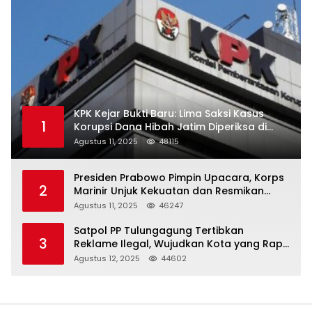
KPK Kejar Bukti Baru: Lima Saksi Kasus
1
Korupsi Dana Hibah Jatim Diperiksa di
Trenggalek
Agustus 11, 2025
48115
Presiden Prabowo Pimpin Upacara, Korps
2
Marinir Unjuk Kekuatan dan Resmikan
Struktur Baru
Agustus 11, 2025
46247
Satpol PP Tulungagung Tertibkan
3
Reklame Ilegal, Wujudkan Kota yang Rapi
dan Indah
Agustus 12, 2025
44602