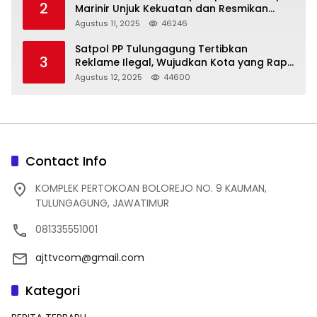
2
Marinir Unjuk Kekuatan dan Resmikan
Struktur Baru
Agustus 11, 2025
46246
Satpol PP Tulungagung Tertibkan
3
Reklame Ilegal, Wujudkan Kota yang Rapi
dan Indah
Agustus 12, 2025
44600
Contact Info
KOMPLEK PERTOKOAN BOLOREJO NO. 9 KAUMAN,
TULUNGAGUNG, JAWATIMUR
081335551001
ajttvcom@gmail.com
Kategori