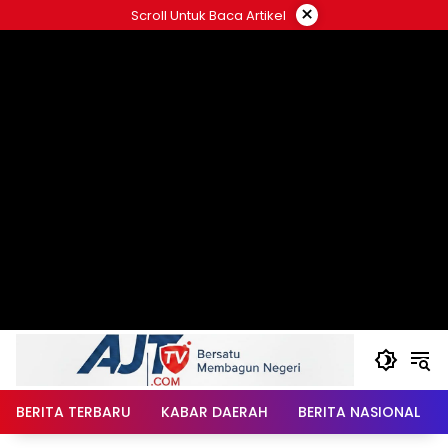
Langsung
×
Scroll Untuk Baca Artikel
ke
konten
BERITA TERBARU
KABAR DAERAH
BERITA NASIONAL