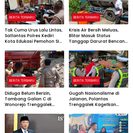
BERITA TERBARU
BERITA TERBARU
Tak Cuma Urus Lalu Lintas,
Krisis Air Bersih Meluas,
Satlantas Polres Kediri
Blitar Masuk Status
Kota Edukasi Pemohon SIM
Tanggap Darurat Bencana
Soal Hoaks Hingga
Hingga Oktober
Pelatihan AI
BERITA TERBARU
BERITA TERBARU
Diduga Belum Berizin,
Gugah Nasionalisme di
Tambang Galian C di
Jalanan, Polantas
Wonorejo Trenggalek
Trenggalek Kagetkan
Dihentikan Pemkab
Pengendara Lewat Aksi Ini