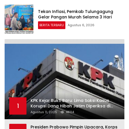
Tekan Inflasi, Pemkab Tulungagung
Gelar Pangan Murah Selama 3 Hari
BERITA TERBARU
Agustus 6, 2026
KPK Kejar Bukti Baru: Lima Saksi Kasus
1
Korupsi Dana Hibah Jatim Diperiksa di
Trenggalek
Agustus 11, 2025
48114
Presiden Prabowo Pimpin Upacara, Korps