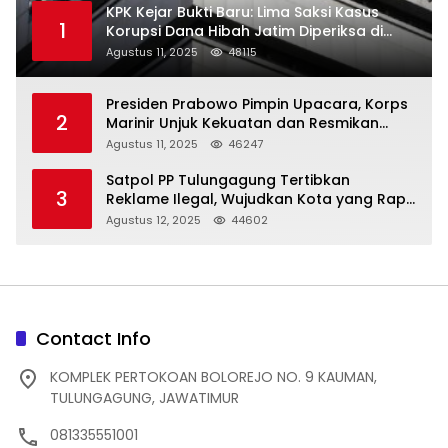
KPK Kejar Bukti Baru: Lima Saksi Kasus
1
Korupsi Dana Hibah Jatim Diperiksa di
Trenggalek
Agustus 11, 2025
48115
Presiden Prabowo Pimpin Upacara, Korps
2
Marinir Unjuk Kekuatan dan Resmikan
Struktur Baru
Agustus 11, 2025
46247
Satpol PP Tulungagung Tertibkan
3
Reklame Ilegal, Wujudkan Kota yang Rapi
dan Indah
Agustus 12, 2025
44602
Contact Info
KOMPLEK PERTOKOAN BOLOREJO NO. 9 KAUMAN,
TULUNGAGUNG, JAWATIMUR
081335551001