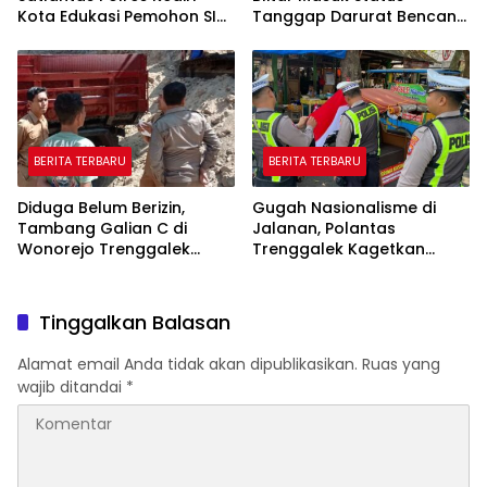
Kota Edukasi Pemohon SIM
Tanggap Darurat Bencana
Soal Hoaks Hingga
Hingga Oktober
Pelatihan AI
BERITA TERBARU
BERITA TERBARU
Diduga Belum Berizin,
Gugah Nasionalisme di
Tambang Galian C di
Jalanan, Polantas
Wonorejo Trenggalek
Trenggalek Kagetkan
Dihentikan Pemkab
Pengendara Lewat Aksi Ini
Tinggalkan Balasan
Alamat email Anda tidak akan dipublikasikan.
Ruas yang
wajib ditandai
*