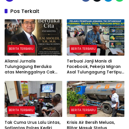
Pos Terkait
BERITA TERBARU
BERITA TERBARU
Aliansi Jurnalis
Terbuai Janji Manis di
Tulungagung Berduka
Facebook, Pekerja Migran
atas Meninggalnya Cak
Asal Tulungagung Tertipu
Sholeh, Catur Santoso:
Rp622 Juta
“Beliau Pejuang Keadilan
yang Vokal”
BERITA TERBARU
BERITA TERBARU
Tak Cuma Urus Lalu Lintas,
Krisis Air Bersih Meluas,
Satlantas Polres Kediri
Blitar Masuk Status