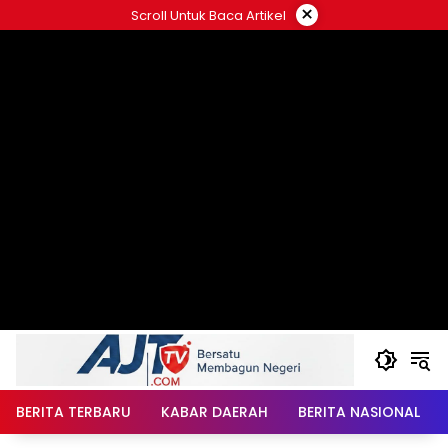
Langsung
×
Scroll Untuk Baca Artikel
ke
konten
BERITA TERBARU
KABAR DAERAH
BERITA NASIONAL