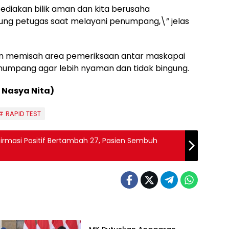
ediakan bilik aman dan kita berusaha
ng petugas saat melayani penumpang,\” jelas
kan memisah area pemeriksaan antar maskapai
umpang agar lebih nyaman dan tidak bingung.
 Nasya Nita)
RAPID TEST
firmasi Positif Bertambah 27, Pasien Sembuh
BERITA NASIONAL