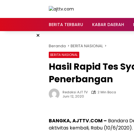
Langsung
ke
konten
BERITA TERBARU
KABAR DAERAH
×
Beranda
BERITA NASIONAL
BERITA NASIONAL
Hasil Rapid Tes S
Penerbangan
Redaksi AJT TV
2 Min Baca
Juni 12, 2020
BANGKA, AJTTV.COM –
Bandara De
aktivitas kembali, Rabu (10/6/2020).