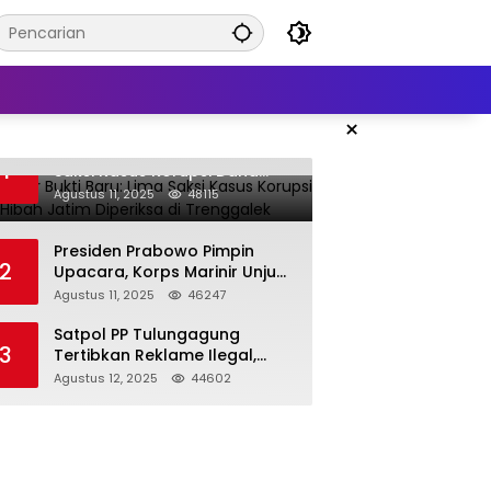
×
KPK Kejar Bukti Baru: Lima
1
Saksi Kasus Korupsi Dana
Hibah Jatim Diperiksa di
Agustus 11, 2025
48115
Trenggalek
Presiden Prabowo Pimpin
2
Upacara, Korps Marinir Unjuk
Kekuatan dan Resmikan
Agustus 11, 2025
46247
Struktur Baru
Satpol PP Tulungagung
3
Tertibkan Reklame Ilegal,
Wujudkan Kota yang Rapi
Agustus 12, 2025
44602
dan Indah