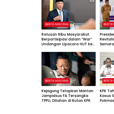
BERITA NASIONAL
BERITA
Ratusan Ribu Masyarakat
Presid
Berpartisipasi dalam “War”
Revitali
Undangan Upacara HUT ke-
Semar
81 Kemerdekaan RI
BERITA NASIONAL
BERITA
Kejagung Tetapkan Mantan
KPK Ta
Jampidsus FA Tersangka
Kasus 
TPPU, Ditahan di Rutan KPK
Pokmas