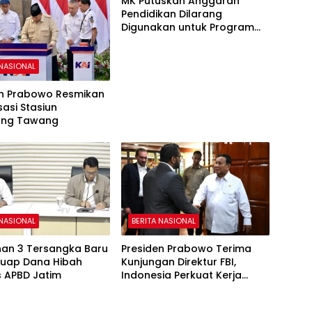
MK Putuskan Anggaran
Pendidikan Dilarang
Digunakan untuk Program
Makan Bergizi Gratis
 NASIONAL
en Prabowo Resmikan
sasi Stasiun
ang Tawang
 NASIONAL
BERITA NASIONAL
han 3 Tersangka Baru
Presiden Prabowo Terima
Suap Dana Hibah
Kunjungan Direktur FBI,
 APBD Jatim
Indonesia Perkuat Kerja
Sama Repatriasi Artefak
Budaya