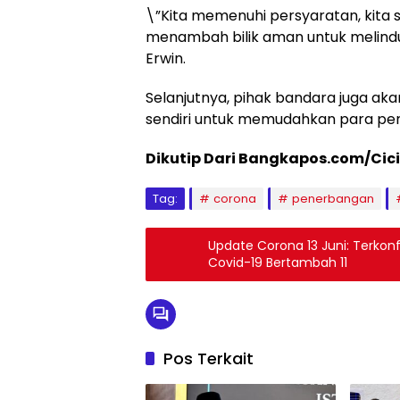
\”Kita memenuhi persyaratan, kita s
menambah bilik aman untuk melindu
Erwin.
Selanjutnya, pihak bandara juga a
sendiri untuk memudahkan para pen
Dikutip Dari Bangkapos.com/Cici
Tag:
corona
penerbangan
Update Corona 13 Juni: Terkon
Covid-19 Bertambah 11
Pos Terkait