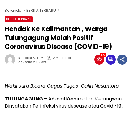
Beranda
BERITA TERBARU
BERITA TERBARU
Hendak Ke Kalimantan , Warga
Tulungagung Malah Positif
Coronavirus Disease (COVID-19)
170
Redaksi AJT TV
2 Min Baca
Agustus 24, 2020
Wakil Juru Bicara Gugus Tugas Galih Nusantoro
TULUNGAGUNG
– AY asal Kecamatan Kedungwaru
Dinyatakan Terinfeksi virus desease atau Covid -19 .