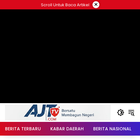
Langsung
×
Scroll Untuk Baca Artikel
ke
konten
BERITA TERBARU
KABAR DAERAH
BERITA NASIONAL