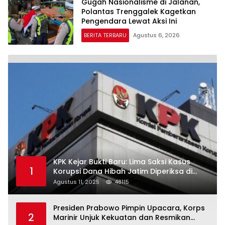
Gugah Nasionalisme di Jalanan,
Polantas Trenggalek Kagetkan
Pengendara Lewat Aksi Ini
BERITA TERBARU
Agustus 6, 2026
KPK Kejar Bukti Baru: Lima Saksi Kasus
1
Korupsi Dana Hibah Jatim Diperiksa di
Trenggalek
Agustus 11, 2025
48115
Presiden Prabowo Pimpin Upacara, Korps
2
Marinir Unjuk Kekuatan dan Resmikan