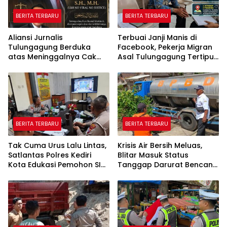
BERITA TERBARU
BERITA TERBARU
Aliansi Jurnalis
Terbuai Janji Manis di
Tulungagung Berduka
Facebook, Pekerja Migran
atas Meninggalnya Cak
Asal Tulungagung Tertipu
Sholeh, Catur Santoso:
Rp622 Juta
“Beliau Pejuang Keadilan
yang Vokal”
BERITA TERBARU
BERITA TERBARU
Tak Cuma Urus Lalu Lintas,
Krisis Air Bersih Meluas,
Satlantas Polres Kediri
Blitar Masuk Status
Kota Edukasi Pemohon SIM
Tanggap Darurat Bencana
Soal Hoaks Hingga
Hingga Oktober
Pelatihan AI