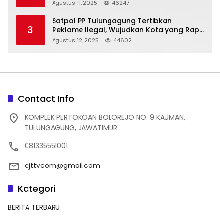
Struktur Baru
Agustus 11, 2025
46247
Satpol PP Tulungagung Tertibkan
3
Reklame Ilegal, Wujudkan Kota yang Rapi
dan Indah
Agustus 12, 2025
44602
Contact Info
KOMPLEK PERTOKOAN BOLOREJO NO. 9 KAUMAN,
TULUNGAGUNG, JAWATIMUR
081335551001
ajttvcom@gmail.com
Kategori
BERITA TERBARU