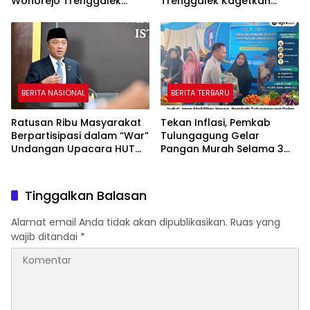
Wonorejo Trenggalek
Trenggalek Kagetkan
Dihentikan Pemkab
Pengendara Lewat Aksi Ini
BERITA NASIONAL
BERITA TERBARU
Ratusan Ribu Masyarakat
Tekan Inflasi, Pemkab
Berpartisipasi dalam “War”
Tulungagung Gelar
Undangan Upacara HUT
Pangan Murah Selama 3
ke-81 Kemerdekaan RI
Hari
Tinggalkan Balasan
Alamat email Anda tidak akan dipublikasikan.
Ruas yang
wajib ditandai
*