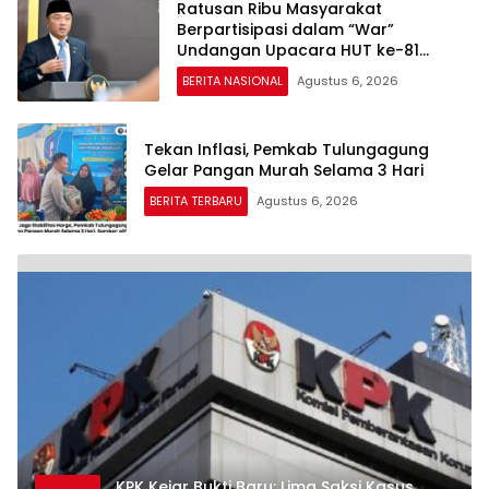
Ratusan Ribu Masyarakat
Berpartisipasi dalam “War”
Undangan Upacara HUT ke-81
Kemerdekaan RI
BERITA NASIONAL
Agustus 6, 2026
Tekan Inflasi, Pemkab Tulungagung
Gelar Pangan Murah Selama 3 Hari
BERITA TERBARU
Agustus 6, 2026
KPK Kejar Bukti Baru: Lima Saksi Kasus