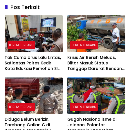
Pos Terkait
BERITA TERBARU
BERITA TERBARU
Tak Cuma Urus Lalu Lintas,
Krisis Air Bersih Meluas,
Satlantas Polres Kediri
Blitar Masuk Status
Kota Edukasi Pemohon SIM
Tanggap Darurat Bencana
Soal Hoaks Hingga
Hingga Oktober
Pelatihan AI
BERITA TERBARU
BERITA TERBARU
Diduga Belum Berizin,
Gugah Nasionalisme di
Tambang Galian C di
Jalanan, Polantas