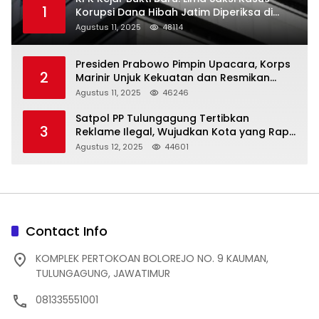
1
Korupsi Dana Hibah Jatim Diperiksa di
Trenggalek
Agustus 11, 2025
48114
Presiden Prabowo Pimpin Upacara, Korps
2
Marinir Unjuk Kekuatan dan Resmikan
Struktur Baru
Agustus 11, 2025
46246
Satpol PP Tulungagung Tertibkan
3
Reklame Ilegal, Wujudkan Kota yang Rapi
dan Indah
Agustus 12, 2025
44601
Contact Info
KOMPLEK PERTOKOAN BOLOREJO NO. 9 KAUMAN,
TULUNGAGUNG, JAWATIMUR
081335551001