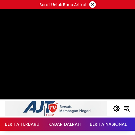
Langsung
×
Scroll Untuk Baca Artikel
ke
konten
BERITA TERBARU
KABAR DAERAH
BERITA NASIONAL