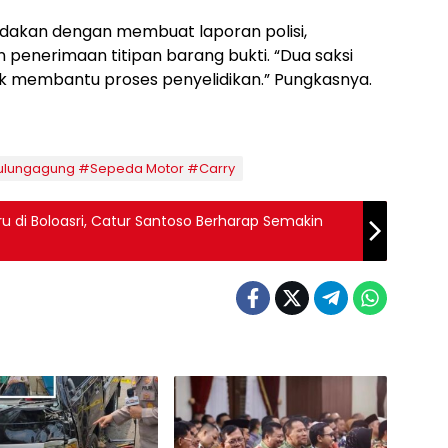
indakan dengan membuat laporan polisi,
 penerimaan titipan barang bukti. “Dua saksi
k membantu proses penyelidikan.” Pungkasnya.
 Tulungagung #Sepeda Motor #Carry
ru di Boloasri, Catur Santoso Berharap Semakin