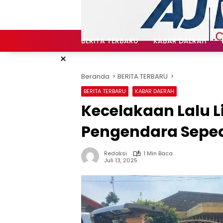
Langsung
ke
konten
BERITA TERBARU
KABAR DAERAH
×
Beranda
BERITA TERBARU
BERITA TERBARU
KABAR DAERAH
Kecelakaan Lalu L
Pengendara Seped
Redaksi
1 Min Baca
Juli 13, 2025