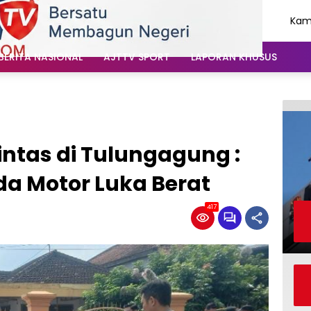
Kami
Agu
202
BERITA NASIONAL
AJTTV SPORT
LAPORAN KHUSUS
intas di Tulungagung :
a Motor Luka Berat
417