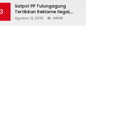
Struktur Baru
Satpol PP Tulungagung
3
Tertibkan Reklame Ilegal,
Wujudkan Kota yang Rapi
Agustus 12, 2025
44598
dan Indah