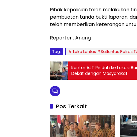
Pihak kepolisian telah melakukan t
pembuatan tanda bukti laporan, dan
telah memberikan keterangan untu
Reporter : Anang
Tag:
Laka Lantas #Satlantas Polres
Kantor AJT Pindah ke Lokasi Ba
Dekat dengan Masyarakat
Pos Terkait