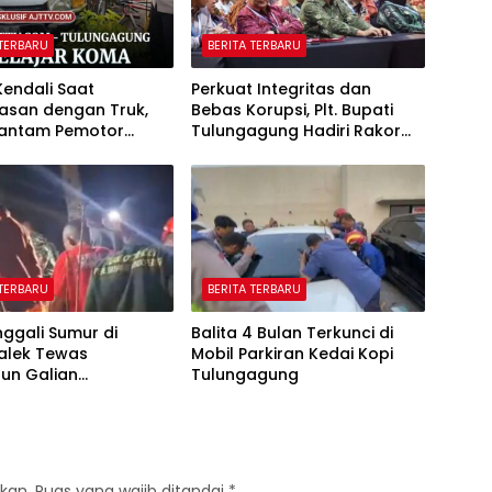
 TERBARU
BERITA TERBARU
Kendali Saat
Perkuat Integritas dan
asan dengan Truk,
Bebas Korupsi, Plt. Bupati
Hantam Pemotor
Tulungagung Hadiri Rakor
i Pagerwojo
Antikorupsi di Grahadi
agung
 TERBARU
BERITA TERBARU
ggali Sumur di
Balita 4 Bulan Terkunci di
alek Tewas
Mobil Parkiran Kedai Kopi
un Galian
Tulungagung
man 13 Meter
kan.
Ruas yang wajib ditandai
*