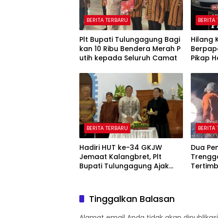
BERITA TERBARU
BERITA
Plt Bupati Tulungagung Bagi
Hilang 
kan 10 Ribu Bendera Merah P
Berpap
utih kepada Seluruh Camat
Pikap 
Muda d
Tulung
BERITA TERBARU
BERITA
Hadiri HUT ke-34 GKJW
Dua Pen
Jemaat Kalangbret, Plt
Trengg
Bupati Tulungagung Ajak
Tertimb
Warga Rawat Toleransi
Kedala
Tinggalkan Balasan
Alamat email Anda tidak akan dipublikasi