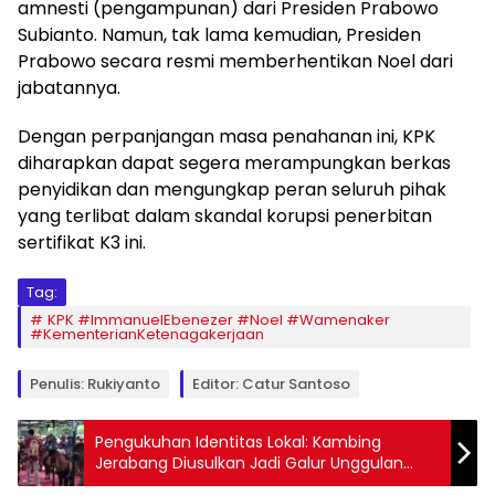
amnesti (pengampunan) dari Presiden Prabowo
Subianto. Namun, tak lama kemudian, Presiden
Prabowo secara resmi memberhentikan Noel dari
jabatannya.
​Dengan perpanjangan masa penahanan ini, KPK
diharapkan dapat segera merampungkan berkas
penyidikan dan mengungkap peran seluruh pihak
yang terlibat dalam skandal korupsi penerbitan
sertifikat K3 ini.
Tag:
KPK ​#ImmanuelEbenezer ​#Noel ​#Wamenaker ​
#KementerianKetenagakerjaan
Penulis: Rukiyanto
Editor: Catur Santoso
Pengukuhan Identitas Lokal: Kambing
Jerabang Diusulkan Jadi Galur Unggulan
Tulungagung