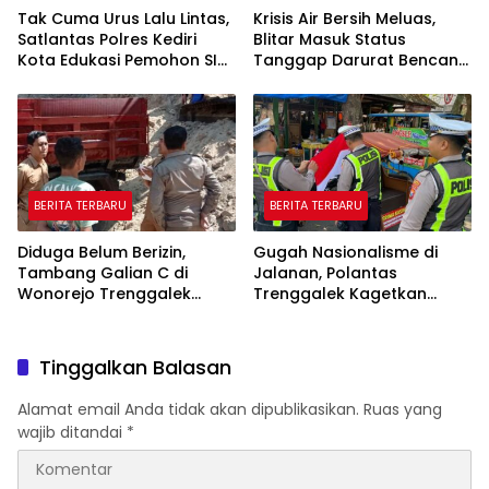
Tak Cuma Urus Lalu Lintas,
Krisis Air Bersih Meluas,
Satlantas Polres Kediri
Blitar Masuk Status
Kota Edukasi Pemohon SIM
Tanggap Darurat Bencana
Soal Hoaks Hingga
Hingga Oktober
Pelatihan AI
BERITA TERBARU
BERITA TERBARU
Diduga Belum Berizin,
Gugah Nasionalisme di
Tambang Galian C di
Jalanan, Polantas
Wonorejo Trenggalek
Trenggalek Kagetkan
Dihentikan Pemkab
Pengendara Lewat Aksi Ini
Tinggalkan Balasan
Alamat email Anda tidak akan dipublikasikan.
Ruas yang
wajib ditandai
*