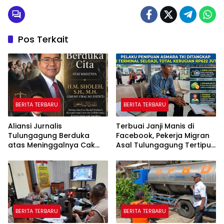
Pos Terkait
BERITA TERBARU
BERITA TERBARU
Aliansi Jurnalis
Terbuai Janji Manis di
Tulungagung Berduka
Facebook, Pekerja Migran
atas Meninggalnya Cak
Asal Tulungagung Tertipu
Sholeh, Catur Santoso:
Rp622 Juta
“Beliau Pejuang Keadilan
yang Vokal”
BERITA TERBARU
BERITA TERBARU