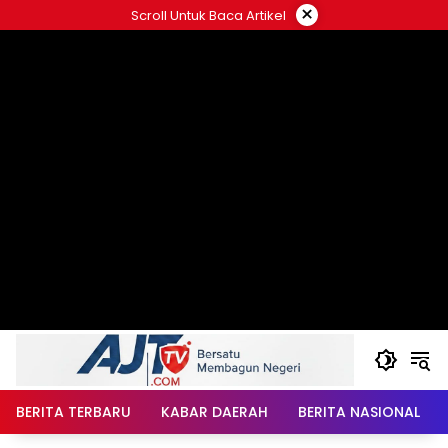
Langsung
×
Scroll Untuk Baca Artikel
ke
konten
BERITA TERBARU
KABAR DAERAH
BERITA NASIONAL