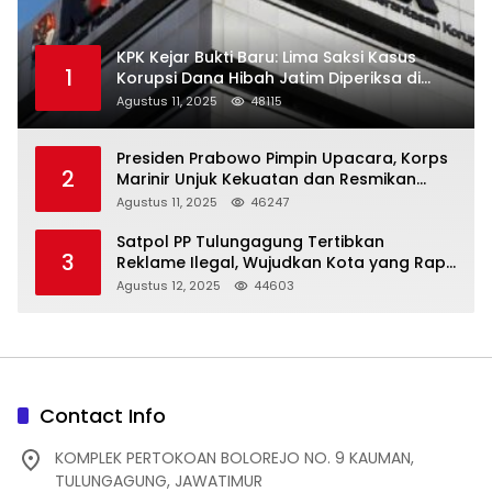
KPK Kejar Bukti Baru: Lima Saksi Kasus
1
Korupsi Dana Hibah Jatim Diperiksa di
Trenggalek
Agustus 11, 2025
48115
Presiden Prabowo Pimpin Upacara, Korps
2
Marinir Unjuk Kekuatan dan Resmikan
Struktur Baru
Agustus 11, 2025
46247
Satpol PP Tulungagung Tertibkan
3
Reklame Ilegal, Wujudkan Kota yang Rapi
dan Indah
Agustus 12, 2025
44603
Contact Info
KOMPLEK PERTOKOAN BOLOREJO NO. 9 KAUMAN,
TULUNGAGUNG, JAWATIMUR