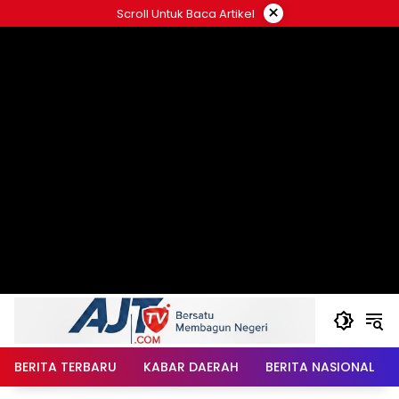
Langsung
×
Scroll Untuk Baca Artikel
ke
konten
BERITA TERBARU
KABAR DAERAH
BERITA NASIONAL