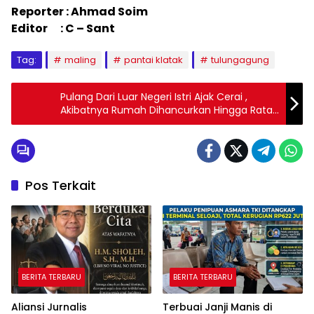
Reporter : Ahmad Soim
Editor : C – Sant
Tag:
maling
pantai klatak
tulungagung
Pulang Dari Luar Negeri Istri Ajak Cerai ,
Akibatnya Rumah Dihancurkan Hingga Rata
Dengan Tanah
Pos Terkait
BERITA TERBARU
BERITA TERBARU
Aliansi Jurnalis
Terbuai Janji Manis di