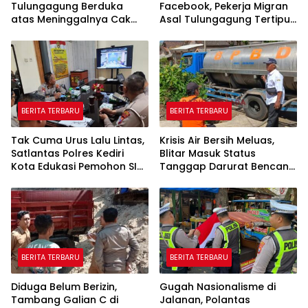
Tulungagung Berduka
Facebook, Pekerja Migran
atas Meninggalnya Cak
Asal Tulungagung Tertipu
Sholeh, Catur Santoso:
Rp622 Juta
“Beliau Pejuang Keadilan
yang Vokal”
BERITA TERBARU
BERITA TERBARU
Tak Cuma Urus Lalu Lintas,
Krisis Air Bersih Meluas,
Satlantas Polres Kediri
Blitar Masuk Status
Kota Edukasi Pemohon SIM
Tanggap Darurat Bencana
Soal Hoaks Hingga
Hingga Oktober
Pelatihan AI
BERITA TERBARU
BERITA TERBARU
Diduga Belum Berizin,
Gugah Nasionalisme di
Tambang Galian C di
Jalanan, Polantas