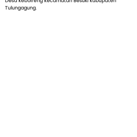
Desa keboireng kecamatan Besuki kabupaten
Tulungagung.