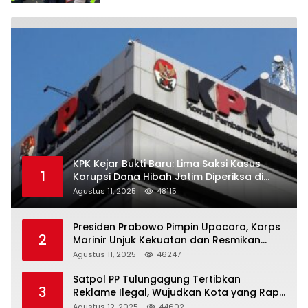
KPK Kejar Bukti Baru: Lima Saksi Kasus
1
Korupsi Dana Hibah Jatim Diperiksa di
Trenggalek
Agustus 11, 2025
48115
Presiden Prabowo Pimpin Upacara, Korps
2
Marinir Unjuk Kekuatan dan Resmikan
Struktur Baru
Agustus 11, 2025
46247
Satpol PP Tulungagung Tertibkan
3
Reklame Ilegal, Wujudkan Kota yang Rapi
dan Indah
Agustus 12, 2025
44602