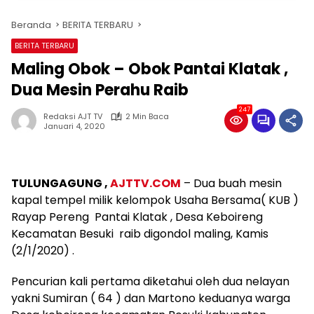
Beranda
BERITA TERBARU
BERITA TERBARU
Maling Obok – Obok Pantai Klatak ,
Dua Mesin Perahu Raib
247
Redaksi AJT TV
2 Min Baca
Januari 4, 2020
TULUNGAGUNG ,
AJTTV.COM
– Dua buah mesin
kapal tempel milik kelompok Usaha Bersama( KUB )
Rayap Pereng Pantai Klatak , Desa Keboireng
Kecamatan Besuki raib digondol maling, Kamis
(2/1/2020) .
Pencurian kali pertama diketahui oleh dua nelayan
yakni Sumiran ( 64 ) dan Martono keduanya warga