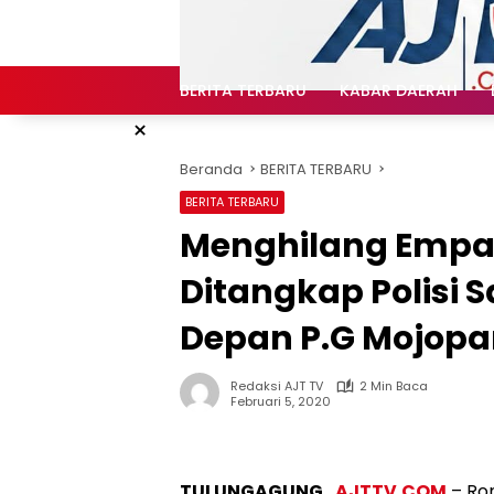
Langsung
ke
konten
BERITA TERBARU
KABAR DAERAH
×
Beranda
BERITA TERBARU
BERITA TERBARU
Menghilang Empat 
Ditangkap Polisi S
Depan P.G Mojop
Redaksi AJT TV
2 Min Baca
Februari 5, 2020
TULUNGAGUNG ,
AJTTV.COM
– Ro