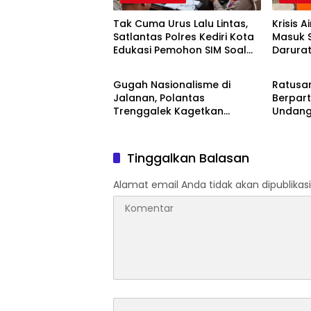
Tak Cuma Urus Lalu Lintas,
Krisis A
Satlantas Polres Kediri Kota
Masuk 
Edukasi Pemohon SIM Soal
Darura
BERITA TERBARU
BERITA
Hoaks Hingga Pelatihan AI
Oktobe
Gugah Nasionalisme di
Ratusa
Jalanan, Polantas
Berpart
Trenggalek Kagetkan
Undang
Pengendara Lewat Aksi Ini
81 Kem
Tinggalkan Balasan
Alamat email Anda tidak akan dipublikasi