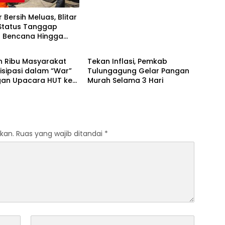
ir Bersih Meluas, Blitar
Status Tanggap
t Bencana Hingga
 NASIONAL
BERITA TERBARU
r
n Ribu Masyarakat
Tekan Inflasi, Pemkab
isipasi dalam “War”
Tulungagung Gelar Pangan
an Upacara HUT ke-
Murah Selama 3 Hari
erdekaan RI
kan.
Ruas yang wajib ditandai
*