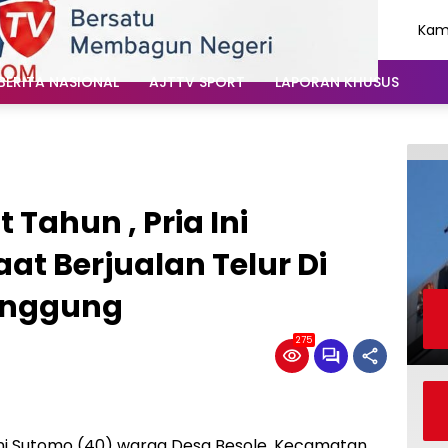
Kami
Agu
202
BERITA NASIONAL
AJTTV SPORT
LAPORAN KHUSUS
Tahun , Pria Ini
aat Berjualan Telur Di
anggung
275
ni Sutomo (40) warga Desa Besole, Kecamatan