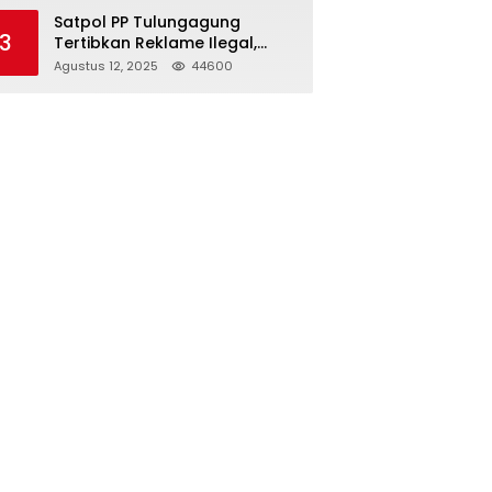
Struktur Baru
Satpol PP Tulungagung
3
Tertibkan Reklame Ilegal,
Wujudkan Kota yang Rapi
Agustus 12, 2025
44600
dan Indah