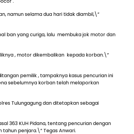
ocor .
an, namun selama dua hari tidak diambil,\”
bal ban yang curiga, lalu membuka jok motor dan
liknya , motor dikembalikan kepada korban.\”
tangan pemilik , tampaknya kasus pencurian ini
rena sebelumnya korban telah melaporkan
olres Tulungagung dan ditetapkan sebagai
asal 363 KUH Pidana, tentang pencurian dengan
tahun penjara.\” Tegas Anwari.