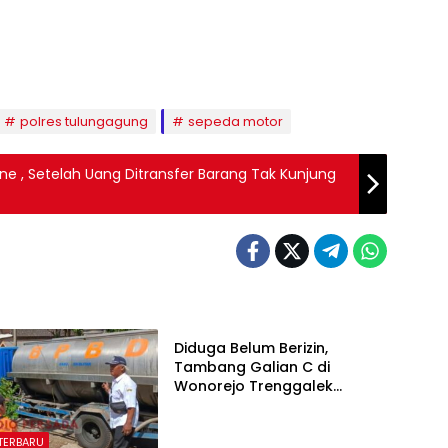
polres tulungagung
sepeda motor
e , Setelah Uang Ditransfer Barang Tak Kunjung
BERITA TERBARU
Diduga Belum Berizin,
Tambang Galian C di
Wonorejo Trenggalek
Dihentikan Pemkab
 TERBARU