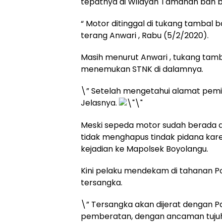
tepatnya di Wilayah Tamanan ban b
“ Motor ditinggal di tukang tambal b
terang Anwari , Rabu (5/2/2020).
Masih menurut Anwari , tukang tam
menemukan STNK di dalamnya.
\” Setelah mengetahui alamat pemi
Jelasnya.
Meski sepeda motor sudah berada di
tidak menghapus tindak pidana ka
kejadian ke Mapolsek Boyolangu.
Kini pelaku mendekam di tahanan P
tersangka.
\” Tersangka akan dijerat dengan P
pemberatan, dengan ancaman tujuh 