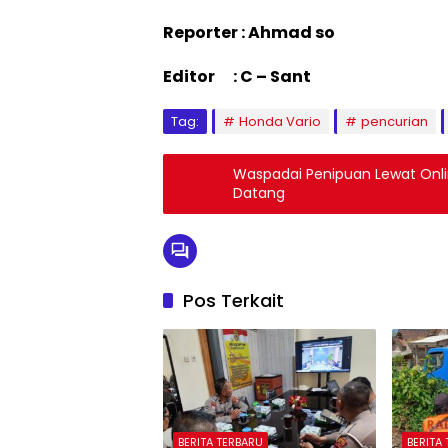
Reporter : Ahmad so
Editor : C – Sant
Tag:
Honda Vario
pencurian
Waspadai Penipuan Lewat Onlin
Datang
Pos Terkait
BERITA TERBARU
BERITA