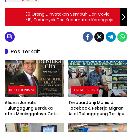
39 Orang Dinyatakan Sembuh Dari Covid
-19, Terbanyak Dari Kecamatan Karangrejo
Pos Terkait
BERITA TERBARU
BERITA TERBARU
Aliansi Jurnalis
Terbuai Janji Manis di
Tulungagung Berduka
Facebook, Pekerja Migran
atas Meninggalnya Cak
Asal Tulungagung Tertipu
Sholeh, Catur Santoso:
Rp622 Juta
“Beliau Pejuang Keadilan
yang Vokal”