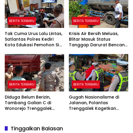
BERITA TERBARU
BERITA TERBARU
Tak Cuma Urus Lalu Lintas,
Krisis Air Bersih Meluas,
Satlantas Polres Kediri
Blitar Masuk Status
Kota Edukasi Pemohon SIM
Tanggap Darurat Bencana
Soal Hoaks Hingga
Hingga Oktober
Pelatihan AI
BERITA TERBARU
BERITA TERBARU
Diduga Belum Berizin,
Gugah Nasionalisme di
Tambang Galian C di
Jalanan, Polantas
Wonorejo Trenggalek
Trenggalek Kagetkan
Dihentikan Pemkab
Pengendara Lewat Aksi Ini
Tinggalkan Balasan