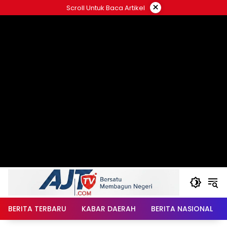
Langsung
×
Scroll Untuk Baca Artikel
ke
konten
BERITA TERBARU
KABAR DAERAH
BERITA NASIONAL