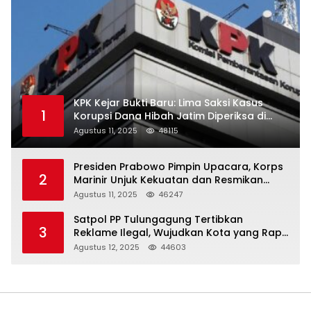
KPK Kejar Bukti Baru: Lima Saksi Kasus
1
Korupsi Dana Hibah Jatim Diperiksa di
Trenggalek
Agustus 11, 2025
48115
Presiden Prabowo Pimpin Upacara, Korps
2
Marinir Unjuk Kekuatan dan Resmikan
Struktur Baru
Agustus 11, 2025
46247
Satpol PP Tulungagung Tertibkan
3
Reklame Ilegal, Wujudkan Kota yang Rapi
dan Indah
Agustus 12, 2025
44603