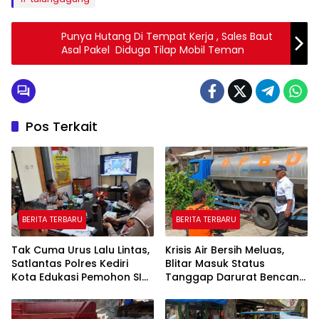
Punya Hutang Di Tempat Kerja , Sales Baut
Asal Pakel Diduga Tilap Mobil Teman
Pos Terkait
BERITA TERBARU
BERITA TERBARU
Tak Cuma Urus Lalu Lintas,
Krisis Air Bersih Meluas,
Satlantas Polres Kediri
Blitar Masuk Status
Kota Edukasi Pemohon SIM
Tanggap Darurat Bencana
Soal Hoaks Hingga
Hingga Oktober
Pelatihan AI