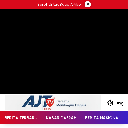
Langsung
×
Scroll Untuk Baca Artikel
ke
konten
BERITA TERBARU
KABAR DAERAH
BERITA NASIONAL