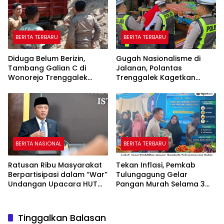
BERITA TERBARU
BERITA TERBARU
Diduga Belum Berizin,
Gugah Nasionalisme di
Tambang Galian C di
Jalanan, Polantas
Wonorejo Trenggalek
Trenggalek Kagetkan
Dihentikan Pemkab
Pengendara Lewat Aksi Ini
BERITA NASIONAL
BERITA TERBARU
Ratusan Ribu Masyarakat
Tekan Inflasi, Pemkab
Berpartisipasi dalam “War”
Tulungagung Gelar
Undangan Upacara HUT
Pangan Murah Selama 3
ke-81 Kemerdekaan RI
Hari
Tinggalkan Balasan