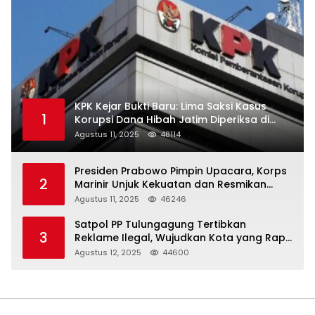
KPK Kejar Bukti Baru: Lima Saksi Kasus
1
Korupsi Dana Hibah Jatim Diperiksa di
Trenggalek
Agustus 11, 2025
48114
Presiden Prabowo Pimpin Upacara, Korps
2
Marinir Unjuk Kekuatan dan Resmikan
Struktur Baru
Agustus 11, 2025
46246
Satpol PP Tulungagung Tertibkan
3
Reklame Ilegal, Wujudkan Kota yang Rapi
dan Indah
Agustus 12, 2025
44600