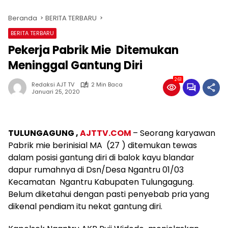
Beranda
BERITA TERBARU
BERITA TERBARU
Pekerja Pabrik Mie Ditemukan
Meninggal Gantung Diri
261
Redaksi AJT TV
2 Min Baca
Januari 25, 2020
TULUNGAGUNG ,
AJTTV.COM
– Seorang karyawan
Pabrik mie berinisial MA (27 ) ditemukan tewas
dalam posisi gantung diri di balok kayu blandar
dapur rumahnya di Dsn/Desa Ngantru 01/03
Kecamatan Ngantru Kabupaten Tulungagung.
Belum diketahui dengan pasti penyebab pria yang
dikenal pendiam itu nekat gantung diri.