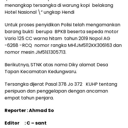
menangkap tersangka di warung kopi belakang
Hotel Nasional \” ungkap Hendi
Untuk proses penyidikan Polisi telah mengamankan
barang bukti berupa BPKB beserta sepeda motor
Vario 125 CC warna hitam tahun 2019 Nopol AG
-6268 -RCQ nomor rangka MH1JM5112KK306163 dan
nomor mesin JM51E1305713.
Berikutnya, STNK atas nama Diky alamat Desa
Tapan Kecamatan Kedungwaru.
Tersangka dijerat Pasal 378 Jo 372 KUHP tentang
penipuan dan penggelapan dengan ancaman
empat tahun penjara.
Reporter : Ahmad So
Editor : C – sant