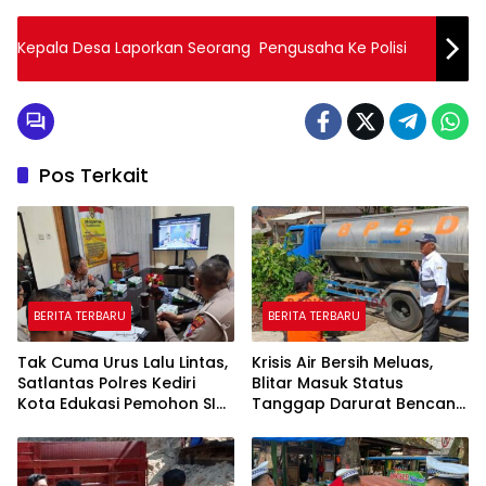
Kepala Desa Laporkan Seorang Pengusaha Ke Polisi
Pos Terkait
BERITA TERBARU
BERITA TERBARU
Tak Cuma Urus Lalu Lintas,
Krisis Air Bersih Meluas,
Satlantas Polres Kediri
Blitar Masuk Status
Kota Edukasi Pemohon SIM
Tanggap Darurat Bencana
Soal Hoaks Hingga
Hingga Oktober
Pelatihan AI