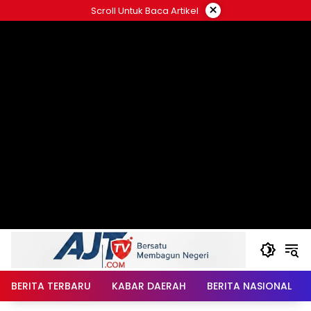
Langsung
×
Scroll Untuk Baca Artikel
ke
konten
BERITA TERBARU
KABAR DAERAH
BERITA NASIONAL