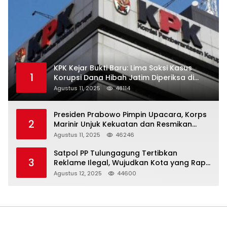
KPK Kejar Bukti Baru: Lima Saksi Kasus
1
Korupsi Dana Hibah Jatim Diperiksa di
Trenggalek
Agustus 11, 2025
48114
Presiden Prabowo Pimpin Upacara, Korps
2
Marinir Unjuk Kekuatan dan Resmikan
Struktur Baru
Agustus 11, 2025
46246
Satpol PP Tulungagung Tertibkan
3
Reklame Ilegal, Wujudkan Kota yang Rapi
dan Indah
Agustus 12, 2025
44600