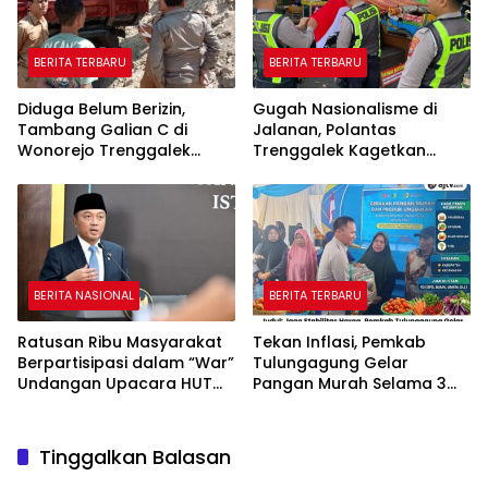
BERITA TERBARU
BERITA TERBARU
Diduga Belum Berizin,
Gugah Nasionalisme di
Tambang Galian C di
Jalanan, Polantas
Wonorejo Trenggalek
Trenggalek Kagetkan
Dihentikan Pemkab
Pengendara Lewat Aksi Ini
BERITA NASIONAL
BERITA TERBARU
Ratusan Ribu Masyarakat
Tekan Inflasi, Pemkab
Berpartisipasi dalam “War”
Tulungagung Gelar
Undangan Upacara HUT
Pangan Murah Selama 3
ke-81 Kemerdekaan RI
Hari
Tinggalkan Balasan