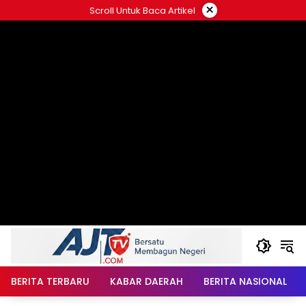
Langsung
×
Scroll Untuk Baca Artikel
ke
konten
BERITA TERBARU
KABAR DAERAH
BERITA NASIONAL