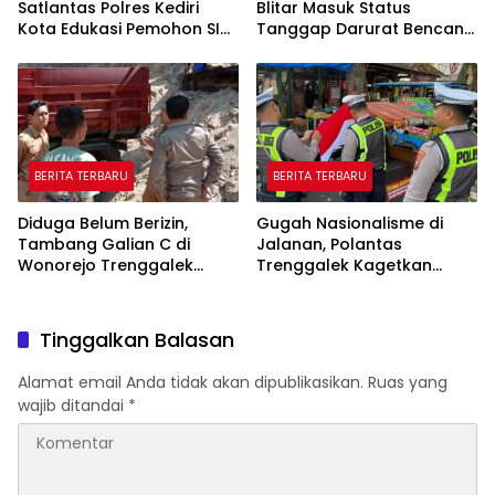
Satlantas Polres Kediri
Blitar Masuk Status
Kota Edukasi Pemohon SIM
Tanggap Darurat Bencana
Soal Hoaks Hingga
Hingga Oktober
Pelatihan AI
BERITA TERBARU
BERITA TERBARU
Diduga Belum Berizin,
Gugah Nasionalisme di
Tambang Galian C di
Jalanan, Polantas
Wonorejo Trenggalek
Trenggalek Kagetkan
Dihentikan Pemkab
Pengendara Lewat Aksi Ini
Tinggalkan Balasan
Alamat email Anda tidak akan dipublikasikan.
Ruas yang
wajib ditandai
*