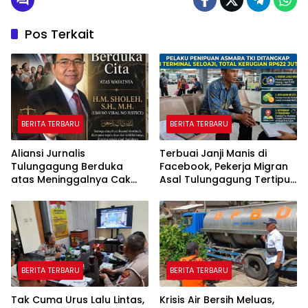
Pos Terkait
BERITA TERBARU
BERITA TERBARU
Aliansi Jurnalis
Terbuai Janji Manis di
Tulungagung Berduka
Facebook, Pekerja Migran
atas Meninggalnya Cak
Asal Tulungagung Tertipu
Sholeh, Catur Santoso:
Rp622 Juta
“Beliau Pejuang Keadilan
yang Vokal”
BERITA TERBARU
BERITA TERBARU
Tak Cuma Urus Lalu Lintas,
Krisis Air Bersih Meluas,