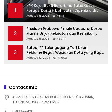
KPK Kejar Bukti Baru: Lima Saksi Kasus
1
Korupsi Dana Hibah Jatim Diperiksa di
Trenggalek
Agustus 11, 2025
48115
Presiden Prabowo Pimpin Upacara, Korps
2
Marinir Unjuk Kekuatan dan Resmikan
Struktur Baru
Agustus 11, 2025
46247
Satpol PP Tulungagung Tertibkan
3
Reklame Ilegal, Wujudkan Kota yang Rapi
dan Indah
Agustus 12, 2025
44602
Contact Info
KOMPLEK PERTOKOAN BOLOREJO NO. 9 KAUMAN,
TULUNGAGUNG, JAWATIMUR
081335551001