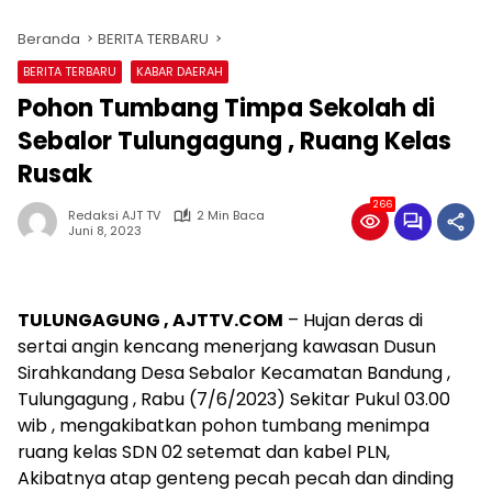
Beranda
BERITA TERBARU
BERITA TERBARU
KABAR DAERAH
Pohon Tumbang Timpa Sekolah di
Sebalor Tulungagung , Ruang Kelas
Rusak
266
Redaksi AJT TV
2 Min Baca
Juni 8, 2023
TULUNGAGUNG , AJTTV.COM
– Hujan deras di
sertai angin kencang menerjang kawasan Dusun
Sirahkandang Desa Sebalor Kecamatan Bandung ,
Tulungagung , Rabu (7/6/2023) Sekitar Pukul 03.00
wib , mengakibatkan pohon tumbang menimpa
ruang kelas SDN 02 setemat dan kabel PLN,
Akibatnya atap genteng pecah pecah dan dinding