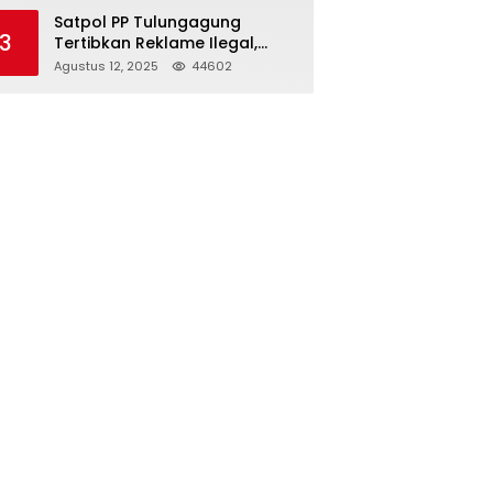
Struktur Baru
Satpol PP Tulungagung
3
Tertibkan Reklame Ilegal,
Wujudkan Kota yang Rapi
Agustus 12, 2025
44602
dan Indah