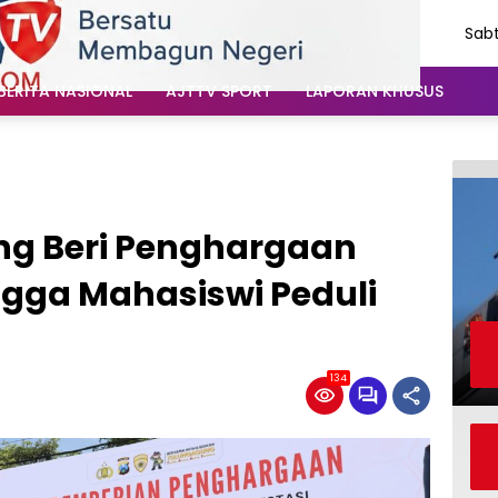
Sabt
Agu
202
BERITA NASIONAL
AJTTV SPORT
LAPORAN KHUSUS
ng Beri Penghargaan
ngga Mahasiswi Peduli
134