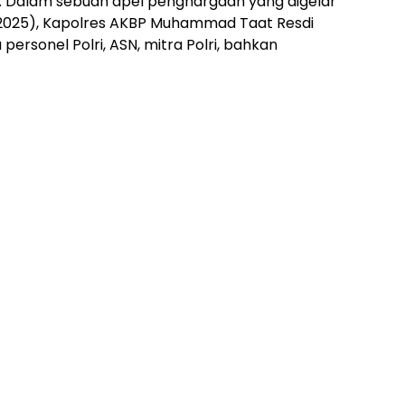
il. Dalam sebuah apel penghargaan yang digelar
2/2025), Kapolres AKBP Muhammad Taat Resdi
sonel Polri, ASN, mitra Polri, bahkan