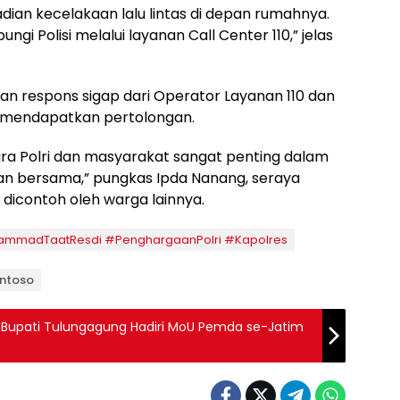
dian kecelakaan lalu lintas di depan rumahnya.
ngi Polisi melalui layanan Call Center 110,” jelas
an respons sigap dari Operator Layanan 110 dan
a mendapatkan pertolongan.
ntara Polri dan masyarakat sangat penting dalam
 bersama,” pungkas Ipda Nanang, seraya
 dicontoh oleh warga lainnya.
ammadTaatResdi #PenghargaanPolri #Kapolres
antoso
, Bupati Tulungagung Hadiri MoU Pemda se-Jatim