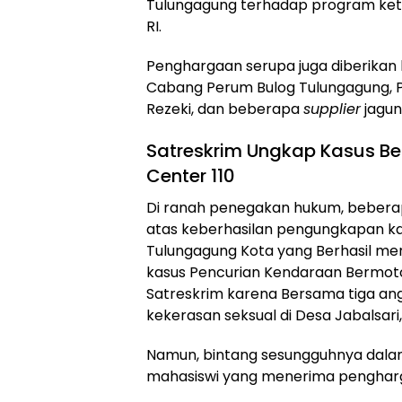
Tulungagung terhadap program ket
RI.
​Penghargaan serupa juga diberikan
Cabang Perum Bulog Tulungagung, P
Rezeki, dan beberapa
supplier
jagun
​Satreskrim Ungkap Kasus Be
Center 110
​Di ranah penegakan hukum, bebera
atas keberhasilan pengungkapan kas
Tulungagung Kota yang Berhasil me
kasus Pencurian Kendaraan Bermotor
Satreskrim karena Bersama tiga a
kekerasan seksual di Desa Jabalsar
​Namun, bintang sesungguhnya dalam
mahasiswi yang menerima pengharg