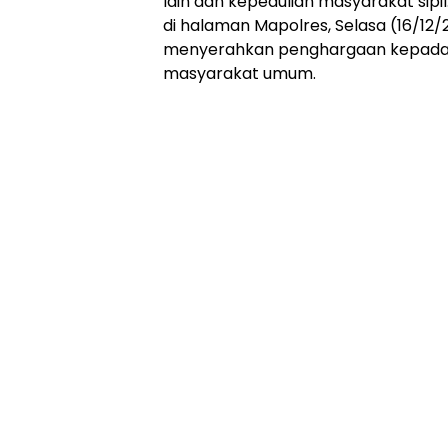
lain dan kepedulian masyarakat sip
di halaman Mapolres, Selasa (16/1
menyerahkan penghargaan kepada per
masyarakat umum.