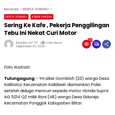
Beranda
BERITA TERBARU
BERITA TERBARU
KABAR DAERAH
Sering Ke Kafe , Pekerja Penggilingan
Tebu Ini Nekat Curi Motor
211
Redaksi AJT TV
2 Min Baca
September 20, 2020
Foto Ilustrasi
Tulungagung
– YH alias Gombloh (23) warga Desa
Kalibatur Kecamatan Kalidawir diamankan Polisi
setelah diduga mencuri sepeda motor Honda Supra
AG 5214 QZ milik Roni (48) warga Desa Sidorejo
Kecamatan Ponggok Kabupaten Blitar.