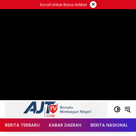
Langsung
×
Scroll Untuk Baca Artikel
ke
konten
BERITA TERBARU
KABAR DAERAH
BERITA NASIONAL