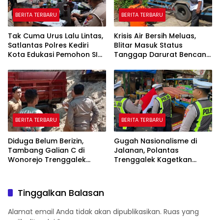
BERITA TERBARU
BERITA TERBARU
Tak Cuma Urus Lalu Lintas,
Krisis Air Bersih Meluas,
Satlantas Polres Kediri
Blitar Masuk Status
Kota Edukasi Pemohon SIM
Tanggap Darurat Bencana
Soal Hoaks Hingga
Hingga Oktober
Pelatihan AI
BERITA TERBARU
BERITA TERBARU
Diduga Belum Berizin,
Gugah Nasionalisme di
Tambang Galian C di
Jalanan, Polantas
Wonorejo Trenggalek
Trenggalek Kagetkan
Dihentikan Pemkab
Pengendara Lewat Aksi Ini
Tinggalkan Balasan
Alamat email Anda tidak akan dipublikasikan.
Ruas yang