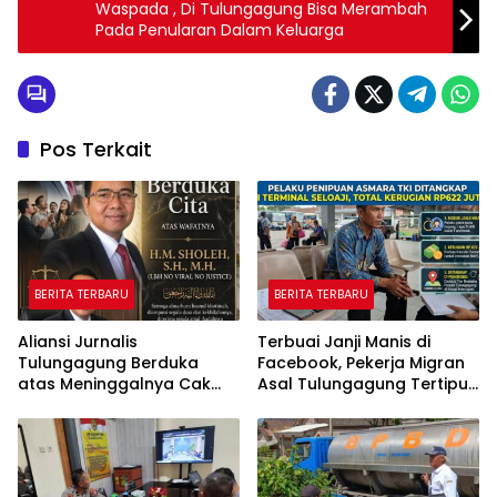
Waspada , Di Tulungagung Bisa Merambah
Pada Penularan Dalam Keluarga
Pos Terkait
BERITA TERBARU
BERITA TERBARU
Aliansi Jurnalis
Terbuai Janji Manis di
Tulungagung Berduka
Facebook, Pekerja Migran
atas Meninggalnya Cak
Asal Tulungagung Tertipu
Sholeh, Catur Santoso:
Rp622 Juta
“Beliau Pejuang Keadilan
yang Vokal”