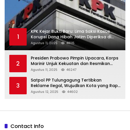
KPK Kejar Bukti Baru: Lima Saksi Kasus
1
Korupsi Dana Hibah Jatim Diperiksa di
Trenggalek
Agustus 11, 2025
48115
Presiden Prabowo Pimpin Upacara, Korps
2
Marinir Unjuk Kekuatan dan Resmikan
Struktur Baru
Agustus 11, 2025
46247
Satpol PP Tulungagung Tertibkan
3
Reklame Ilegal, Wujudkan Kota yang Rapi
dan Indah
Agustus 12, 2025
44602
Contact Info