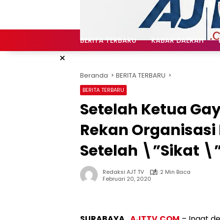
Langsung
ke
konten
BERITA TERBARU
KABAR DAERAH
×
Beranda
BERITA TERBARU
BERITA TERBARU
Setelah Ketua Gay
Rekan Organisasi I
Setelah \”Sikat \
Redaksi AJT TV
2 Min Baca
Februari 20, 2020
SURABAYA ,
AJTTV.COM
– Ingat de