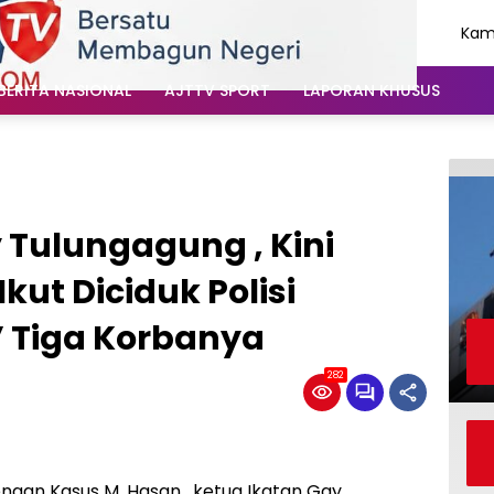
Kami
Agu
202
BERITA NASIONAL
AJTTV SPORT
LAPORAN KHUSUS
 Tulungagung , Kini
kut Diciduk Polisi
” Tiga Korbanya
282
ngan Kasus M .Hasan , ketua Ikatan Gay