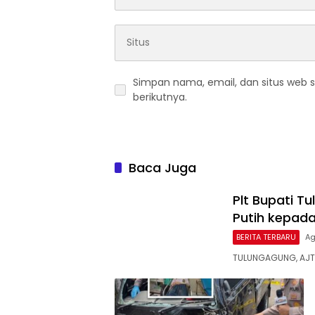
Simpan nama, email, dan situs web 
berikutnya.
Baca Juga
Plt Bupati T
Putih kepad
BERITA TERBARU
Ag
TULUNGAGUNG, AJTT