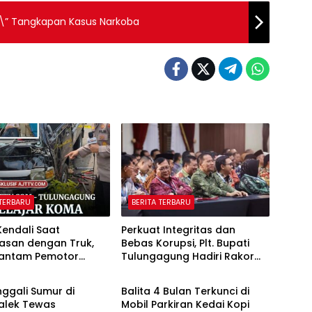
 \” Tangkapan Kasus Narkoba
 TERBARU
BERITA TERBARU
Kendali Saat
Perkuat Integritas dan
asan dengan Truk,
Bebas Korupsi, Plt. Bupati
Hantam Pemotor
Tulungagung Hadiri Rakor
 TERBARU
BERITA TERBARU
i Pagerwojo
Antikorupsi di Grahadi
agung
ggali Sumur di
Balita 4 Bulan Terkunci di
alek Tewas
Mobil Parkiran Kedai Kopi