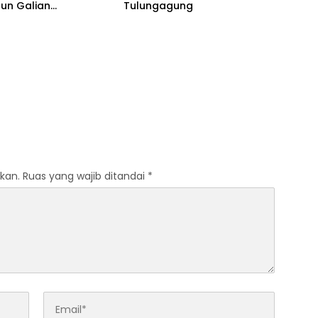
un Galian
Tulungagung
man 13 Meter
kan.
Ruas yang wajib ditandai
*