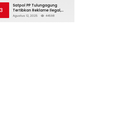
Struktur Baru
Satpol PP Tulungagung
3
Tertibkan Reklame Ilegal,
Wujudkan Kota yang Rapi
Agustus 12, 2025
44598
dan Indah