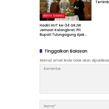
Tertimb
Kedala
BERITA TERBARU
Hadiri HUT ke-34 GKJW
Jemaat Kalangbret, Plt
Bupati Tulungagung Ajak
Warga Rawat Toleransi
Tinggalkan Balasan
Alamat email Anda tidak akan dipublikasi