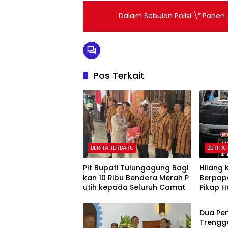
Dalam Sebulan Polisi \” Panen
Pos Terkait
BERITA TERBARU
BERITA
Plt Bupati Tulungagung Bagi
Hilang 
kan 10 Ribu Bendera Merah P
Berpap
utih kepada Seluruh Camat
Pikap 
BERITA
Muda d
Tulung
Dua Pen
Trengg