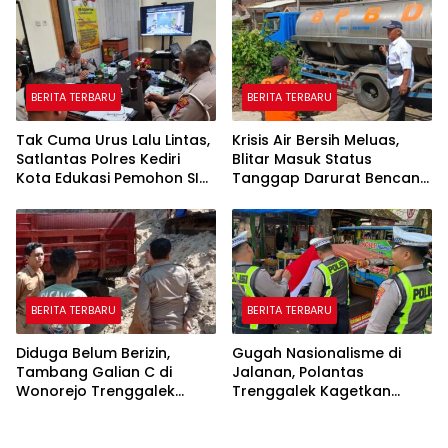
“Beliau Pejuang Keadilan
yang Vokal”
BERITA TERBARU
BERITA TERBARU
Tak Cuma Urus Lalu Lintas,
Krisis Air Bersih Meluas,
Satlantas Polres Kediri
Blitar Masuk Status
Kota Edukasi Pemohon SIM
Tanggap Darurat Bencana
Soal Hoaks Hingga
Hingga Oktober
Pelatihan AI
BERITA TERBARU
BERITA TERBARU
Diduga Belum Berizin,
Gugah Nasionalisme di
Tambang Galian C di
Jalanan, Polantas
Wonorejo Trenggalek
Trenggalek Kagetkan
Dihentikan Pemkab
Pengendara Lewat Aksi Ini