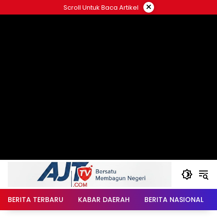
Langsung
×
Scroll Untuk Baca Artikel
ke
konten
BERITA TERBARU
KABAR DAERAH
BERITA NASIONAL