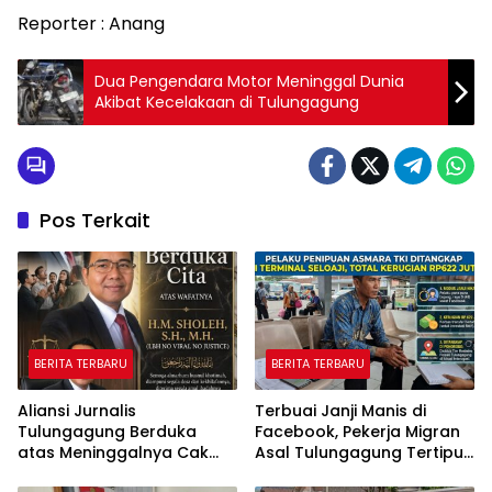
Reporter : Anang
Dua Pengendara Motor Meninggal Dunia
Akibat Kecelakaan di Tulungagung
Pos Terkait
BERITA TERBARU
BERITA TERBARU
Aliansi Jurnalis
Terbuai Janji Manis di
Tulungagung Berduka
Facebook, Pekerja Migran
atas Meninggalnya Cak
Asal Tulungagung Tertipu
Sholeh, Catur Santoso:
Rp622 Juta