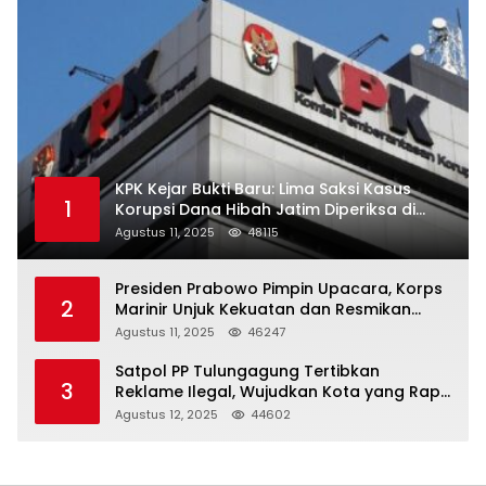
KPK Kejar Bukti Baru: Lima Saksi Kasus
1
Korupsi Dana Hibah Jatim Diperiksa di
Trenggalek
Agustus 11, 2025
48115
Presiden Prabowo Pimpin Upacara, Korps
2
Marinir Unjuk Kekuatan dan Resmikan
Struktur Baru
Agustus 11, 2025
46247
Satpol PP Tulungagung Tertibkan
3
Reklame Ilegal, Wujudkan Kota yang Rapi
dan Indah
Agustus 12, 2025
44602