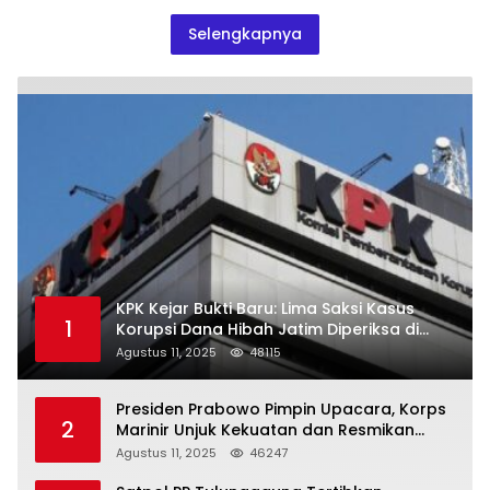
Selengkapnya
KPK Kejar Bukti Baru: Lima Saksi Kasus
1
Korupsi Dana Hibah Jatim Diperiksa di
Trenggalek
Agustus 11, 2025
48115
Presiden Prabowo Pimpin Upacara, Korps
2
Marinir Unjuk Kekuatan dan Resmikan
Struktur Baru
Agustus 11, 2025
46247