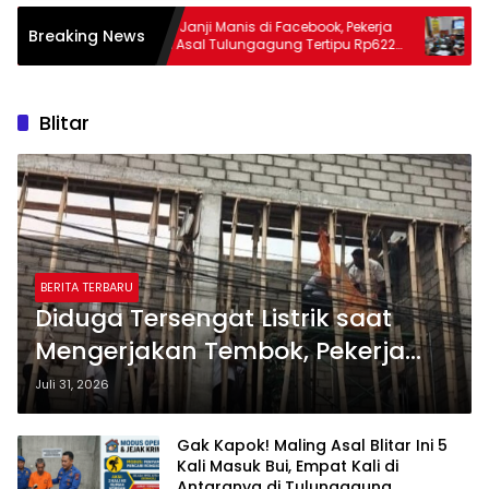
Terbuai Janji Manis di Facebook, Pekerja
Tak Cuma
Breaking News
Migran Asal Tulungagung Tertipu Rp622
Polres K
g
Juta
Soal Hoa
Blitar
BERITA TERBARU
Diduga Tersengat Listrik saat
Mengerjakan Tembok, Pekerja
Bangunan di Kota Blitar
Juli 31, 2026
Meninggal Dunia
Gak Kapok! Maling Asal Blitar Ini 5
Kali Masuk Bui, Empat Kali di
Antaranya di Tulungagung