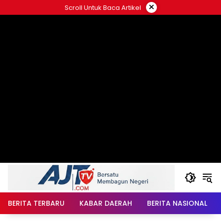
Langsung
×
Scroll Untuk Baca Artikel
ke
konten
BERITA TERBARU
KABAR DAERAH
BERITA NASIONAL