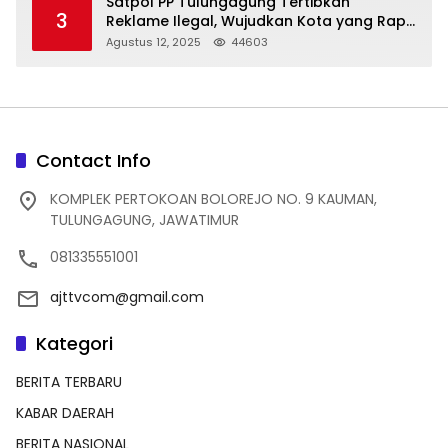
Satpol PP Tulungagung Tertibkan
3
Reklame Ilegal, Wujudkan Kota yang Rapi
dan Indah
Agustus 12, 2025
44603
Contact Info
KOMPLEK PERTOKOAN BOLOREJO NO. 9 KAUMAN,
TULUNGAGUNG, JAWATIMUR
081335551001
ajttvcom@gmail.com
Kategori
BERITA TERBARU
KABAR DAERAH
BERITA NASIONAL