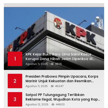
KPK Kejar Bukti Baru: Lima Saksi Kasus
1
Korupsi Dana Hibah Jatim Diperiksa di
Trenggalek
Agustus 11, 2025
48115
Presiden Prabowo Pimpin Upacara, Korps
2
Marinir Unjuk Kekuatan dan Resmikan
Struktur Baru
Agustus 11, 2025
46247
Satpol PP Tulungagung Tertibkan
3
Reklame Ilegal, Wujudkan Kota yang Rapi
dan Indah
Agustus 12, 2025
44603