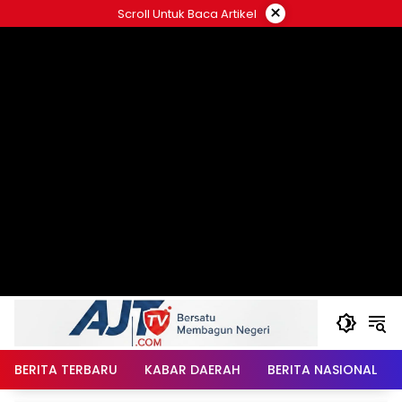
Langsung
×
Scroll Untuk Baca Artikel
ke
konten
BERITA TERBARU
KABAR DAERAH
BERITA NASIONAL