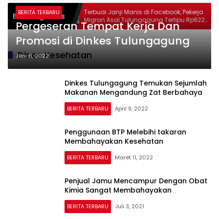
ng Berduka
Terbuai Janji Manis di Facebook, Pekerja
BERITA TERBARU
Breaking News
leh, Catur
Migran Asal Tulungagung Tertipu Rp622
Pergeseran Tempat Kerja Dan
eadilan yang
Juta
Promosi di Dinkes Tulungagung
Dinas Kesehatan
Juni 6, 2022
Dinkes Tulungagung Temukan Sejumlah
Makanan Mengandung Zat Berbahaya
BERITA TERBARU
April 9, 2022
Penggunaan BTP Melebihi takaran
Membahayakan Kesehatan
BERITA TERBARU
Maret 11, 2022
Penjual Jamu Mencampur Dengan Obat
Kimia Sangat Membahayakan
BERITA TERBARU
Juli 3, 2021