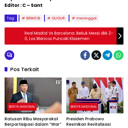
Editor : C – Sant
Tag:
BRIMOB
GUGUR
meninggal
Real Madrid Vs Barcelona: Bekuk Messi dkk 2-
0, Los Blancos Puncaki Klasemen
Pos Terkait
BERITA NASIONAL
BERITA NASIONAL
Ratusan Ribu Masyarakat
Presiden Prabowo
Berpartisipasi dalam “War”
Resmikan Revitalisasi