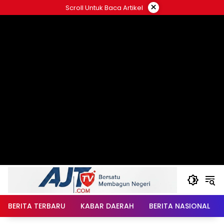
Langsung
×
Scroll Untuk Baca Artikel
ke
konten
BERITA TERBARU
KABAR DAERAH
BERITA NASIONAL