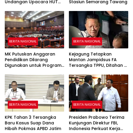
Undangan Upacara HUT
Stasiun Semarang Tawang
ke-81 Kemerdekaan RI
BERITA NASIONAL
BERITA NASIONAL
MK Putuskan Anggaran
Kejagung Tetapkan
Pendidikan Dilarang
Mantan Jampidsus FA
Digunakan untuk Program
Tersangka TPPU, Ditahan di
Makan Bergizi Gratis
Rutan KPK
BERITA NASIONAL
BERITA NASIONAL
KPK Tahan 3 Tersangka
Presiden Prabowo Terima
Baru Kasus Suap Dana
Kunjungan Direktur FBI,
Hibah Pokmas APBD Jatim
Indonesia Perkuat Kerja