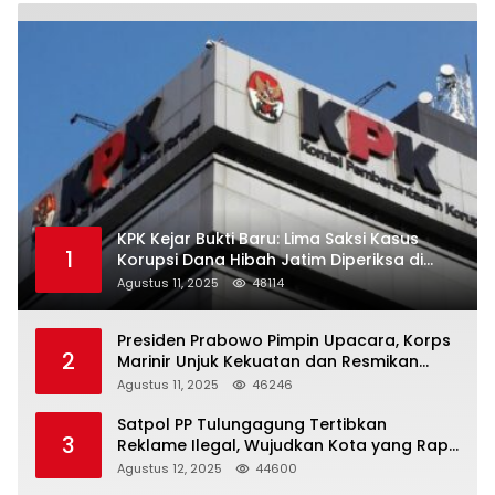
KPK Kejar Bukti Baru: Lima Saksi Kasus
1
Korupsi Dana Hibah Jatim Diperiksa di
Trenggalek
Agustus 11, 2025
48114
Presiden Prabowo Pimpin Upacara, Korps
2
Marinir Unjuk Kekuatan dan Resmikan
Struktur Baru
Agustus 11, 2025
46246
Satpol PP Tulungagung Tertibkan
3
Reklame Ilegal, Wujudkan Kota yang Rapi
dan Indah
Agustus 12, 2025
44600