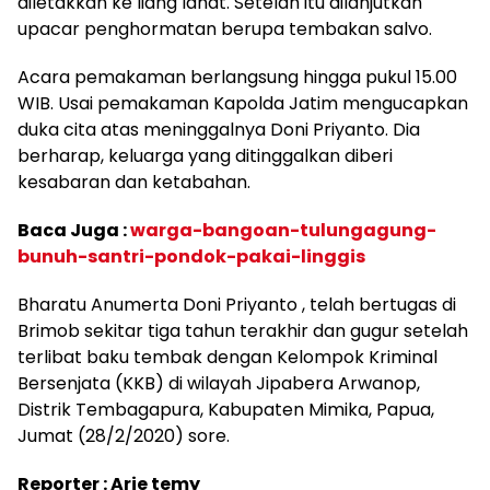
diletakkan ke liang lahat. Setelah itu dilanjutkan
upacar penghormatan berupa tembakan salvo.
Acara pemakaman berlangsung hingga pukul 15.00
WIB. Usai pemakaman Kapolda Jatim mengucapkan
duka cita atas meninggalnya Doni Priyanto. Dia
berharap, keluarga yang ditinggalkan diberi
kesabaran dan ketabahan.
Baca Juga :
warga-bangoan-tulungagung-
bunuh-santri-pondok-pakai-linggis
Bharatu Anumerta Doni Priyanto , telah bertugas di
Brimob sekitar tiga tahun terakhir dan gugur setelah
terlibat baku tembak dengan Kelompok Kriminal
Bersenjata (KKB) di wilayah Jipabera Arwanop,
Distrik Tembagapura, Kabupaten Mimika, Papua,
Jumat (28/2/2020) sore.
Reporter : Arie temy