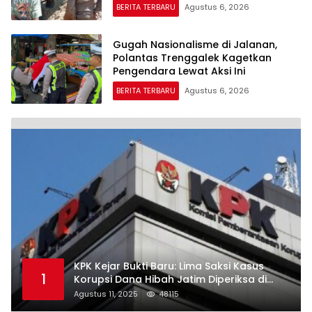
BERITA TERBARU
Agustus 6, 2026
Gugah Nasionalisme di Jalanan,
Polantas Trenggalek Kagetkan
Pengendara Lewat Aksi Ini
BERITA TERBARU
Agustus 6, 2026
KPK Kejar Bukti Baru: Lima Saksi Kasus
1
Korupsi Dana Hibah Jatim Diperiksa di
Trenggalek
Agustus 11, 2025
48115