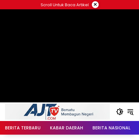
Langsung
×
Scroll Untuk Baca Artikel
ke
konten
BERITA TERBARU
KABAR DAERAH
BERITA NASIONAL