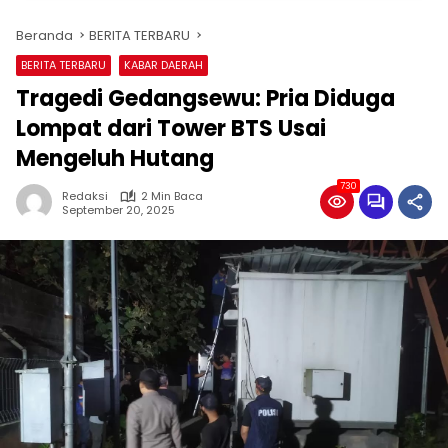
Beranda
BERITA TERBARU
BERITA TERBARU
KABAR DAERAH
Tragedi Gedangsewu: Pria Diduga
Lompat dari Tower BTS Usai
Mengeluh Hutang
730
Redaksi
2 Min Baca
September 20, 2025