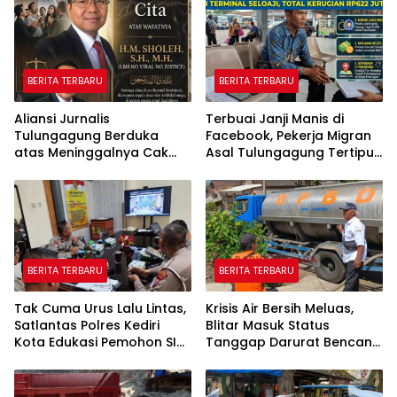
BERITA TERBARU
BERITA TERBARU
Aliansi Jurnalis
Terbuai Janji Manis di
Tulungagung Berduka
Facebook, Pekerja Migran
atas Meninggalnya Cak
Asal Tulungagung Tertipu
Sholeh, Catur Santoso:
Rp622 Juta
“Beliau Pejuang Keadilan
yang Vokal”
BERITA TERBARU
BERITA TERBARU
Tak Cuma Urus Lalu Lintas,
Krisis Air Bersih Meluas,
Satlantas Polres Kediri
Blitar Masuk Status
Kota Edukasi Pemohon SIM
Tanggap Darurat Bencana
Soal Hoaks Hingga
Hingga Oktober
Pelatihan AI