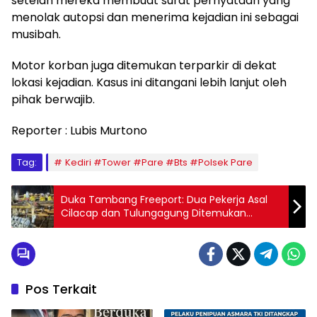
setelah mereka membuat surat pernyataan yang
menolak autopsi dan menerima kejadian ini sebagai
musibah.
​Motor korban juga ditemukan terparkir di dekat
lokasi kejadian. Kasus ini ditangani lebih lanjut oleh
pihak berwajib.
Reporter : Lubis Murtono
Tag:
Kediri #Tower #Pare #Bts #Polsek Pare
Duka Tambang Freeport: Dua Pekerja Asal
Cilacap dan Tulungagung Ditemukan
Meninggal Dunia
Pos Terkait