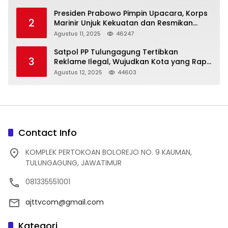
Presiden Prabowo Pimpin Upacara, Korps
2
Marinir Unjuk Kekuatan dan Resmikan
Struktur Baru
Agustus 11, 2025
46247
Satpol PP Tulungagung Tertibkan
3
Reklame Ilegal, Wujudkan Kota yang Rapi
dan Indah
Agustus 12, 2025
44603
Contact Info
KOMPLEK PERTOKOAN BOLOREJO NO. 9 KAUMAN,
TULUNGAGUNG, JAWATIMUR
081335551001
ajttvcom@gmail.com
Kategori