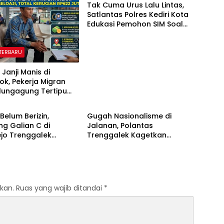
Tak Cuma Urus Lalu Lintas,
Satlantas Polres Kediri Kota
Edukasi Pemohon SIM Soal
Hoaks Hingga Pelatihan AI
 TERBARU
 Janji Manis di
k, Pekerja Migran
lungagung Tertipu
 TERBARU
BERITA TERBARU
Juta
Belum Berizin,
Gugah Nasionalisme di
g Galian C di
Jalanan, Polantas
jo Trenggalek
Trenggalek Kagetkan
ikan Pemkab
Pengendara Lewat Aksi Ini
kan.
Ruas yang wajib ditandai
*