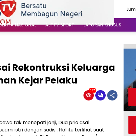
Juma
Agu
202
BERITA NASIONAL
AJTTV SPORT
LAPORAN KHUSUS
ai Rekontruksi Keluarga
an Kejar Pelaku
287
ewa tak menepati janji, Dua pria asal
 istri dengan sadis . Hal itu terlihat saat