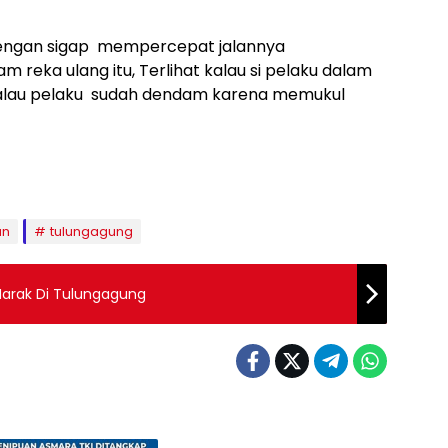
dengan sigap mempercepat jalannya
am reka ulang itu, Terlihat kalau si pelaku dalam
 kalau pelaku sudah dendam karena memukul
an
tulungagung
Marak Di Tulungagung
BERITA TERBARU