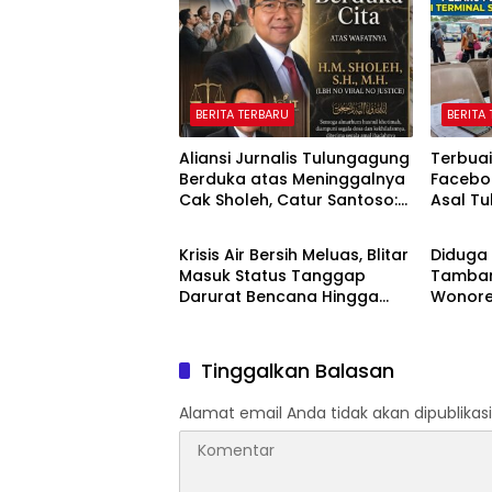
BERITA TERBARU
BERITA
Aliansi Jurnalis Tulungagung
Terbuai
Berduka atas Meninggalnya
Faceboo
Cak Sholeh, Catur Santoso:
Asal Tu
BERITA TERBARU
BERITA
“Beliau Pejuang Keadilan
Rp622 
yang Vokal”
Krisis Air Bersih Meluas, Blitar
Diduga 
Masuk Status Tanggap
Tamban
Darurat Bencana Hingga
Wonore
Oktober
Dihent
Tinggalkan Balasan
Alamat email Anda tidak akan dipublikasi