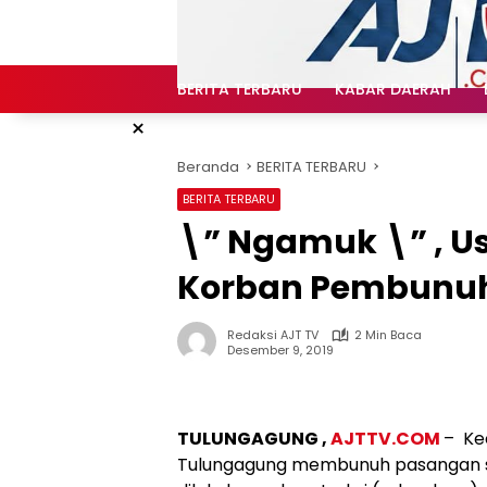
Langsung
ke
konten
BERITA TERBARU
KABAR DAERAH
×
Beranda
BERITA TERBARU
BERITA TERBARU
\” Ngamuk \” , Us
Korban Pembunuh
Redaksi AJT TV
2 Min Baca
Desember 9, 2019
TULUNGAGUNG ,
AJTTV.COM
– Kec
Tulungagung membunuh pasangan suami