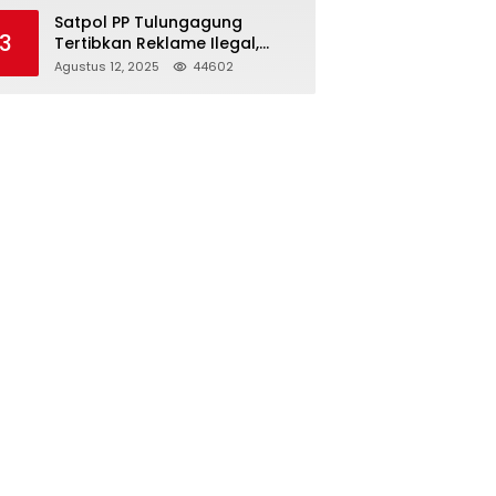
Struktur Baru
Satpol PP Tulungagung
3
Tertibkan Reklame Ilegal,
Wujudkan Kota yang Rapi
Agustus 12, 2025
44602
dan Indah