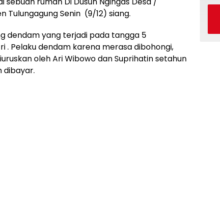
 di sebuah rumah Di Dusun Ngingas Desa /
Tulungagung Senin (9/12) siang.
g dendam yang terjadi pada tangga 5
ri . Pelaku dendam karena merasa dibohongi,
diuruskan oleh Ari Wibowo dan Suprihatin setahun
h dibayar.