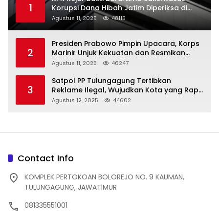
1
Korupsi Dana Hibah Jatim Diperiksa di
Trenggalek
Agustus 11, 2025
48115
Presiden Prabowo Pimpin Upacara, Korps
2
Marinir Unjuk Kekuatan dan Resmikan
Struktur Baru
Agustus 11, 2025
46247
Satpol PP Tulungagung Tertibkan
3
Reklame Ilegal, Wujudkan Kota yang Rapi
dan Indah
Agustus 12, 2025
44602
Contact Info
KOMPLEK PERTOKOAN BOLOREJO NO. 9 KAUMAN,
TULUNGAGUNG, JAWATIMUR
081335551001