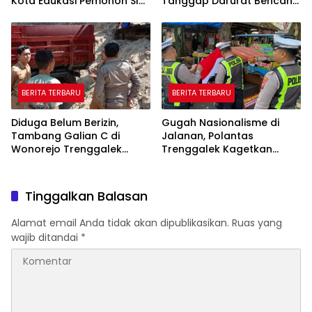
Kota Edukasi Pemohon SIM
Tanggap Darurat Bencana
Soal Hoaks Hingga
Hingga Oktober
Pelatihan AI
BERITA TERBARU
BERITA TERBARU
Diduga Belum Berizin,
Gugah Nasionalisme di
Tambang Galian C di
Jalanan, Polantas
Wonorejo Trenggalek
Trenggalek Kagetkan
Dihentikan Pemkab
Pengendara Lewat Aksi Ini
Tinggalkan Balasan
Alamat email Anda tidak akan dipublikasikan.
Ruas yang
wajib ditandai
*