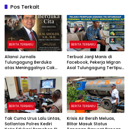
Pos Terkait
BERITA TERBARU
BERITA TERBARU
Aliansi Jurnalis
Terbuai Janji Manis di
Tulungagung Berduka
Facebook, Pekerja Migran
atas Meninggalnya Cak
Asal Tulungagung Tertipu
Sholeh, Catur Santoso:
Rp622 Juta
“Beliau Pejuang Keadilan
yang Vokal”
BERITA TERBARU
BERITA TERBARU
Tak Cuma Urus Lalu Lintas,
Krisis Air Bersih Meluas,
Satlantas Polres Kediri
Blitar Masuk Status