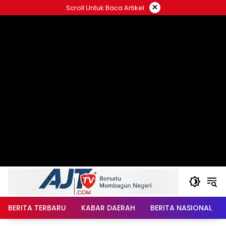
Langsung
×
Scroll Untuk Baca Artikel
ke
konten
BERITA TERBARU
KABAR DAERAH
BERITA NASIONAL