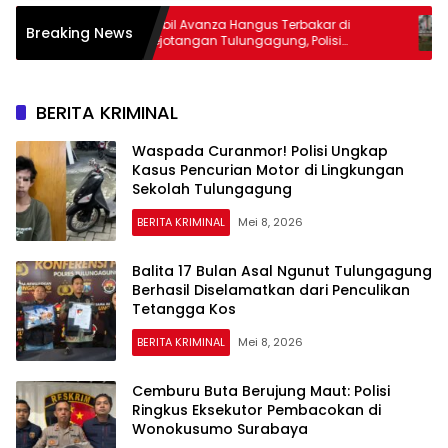
2
Mobil Avanza Hangus Terbakar di
P
Breaking News
 Lari
Rejotangan Tulungagung, Polisi
P
Temukan Botol Bekas Bahan Bakar
BERITA KRIMINAL
Waspada Curanmor! Polisi Ungkap
Kasus Pencurian Motor di Lingkungan
Sekolah Tulungagung
BERITA KRIMINAL
Mei 8, 2026
Balita 17 Bulan Asal Ngunut Tulungagung
Berhasil Diselamatkan dari Penculikan
Tetangga Kos
BERITA KRIMINAL
Mei 8, 2026
Cemburu Buta Berujung Maut: Polisi
Ringkus Eksekutor Pembacokan di
Wonokusumo Surabaya