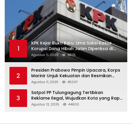
KPK Kejar Bukti Baru: Lima Saksi Kasus
1
Korupsi Dana Hibah Jatim Diperiksa di
Trenggalek
Agustus 11, 2025
48115
Presiden Prabowo Pimpin Upacara, Korps
2
Marinir Unjuk Kekuatan dan Resmikan
Struktur Baru
Agustus 11, 2025
46247
Satpol PP Tulungagung Tertibkan
3
Reklame Ilegal, Wujudkan Kota yang Rapi
dan Indah
Agustus 12, 2025
44603