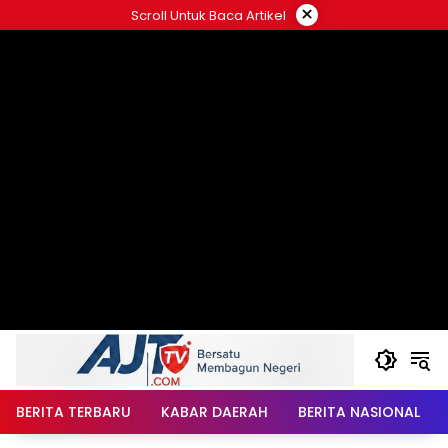
Langsung
×
Scroll Untuk Baca Artikel
ke
konten
BERITA TERBARU
KABAR DAERAH
BERITA NASIONAL