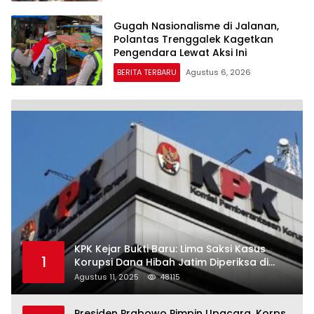
Gugah Nasionalisme di Jalanan,
Polantas Trenggalek Kagetkan
Pengendara Lewat Aksi Ini
BERITA TERBARU
Agustus 6, 2026
KPK Kejar Bukti Baru: Lima Saksi Kasus
1
Korupsi Dana Hibah Jatim Diperiksa di
Trenggalek
Agustus 11, 2025
48115
Presiden Prabowo Pimpin Upacara, Korps