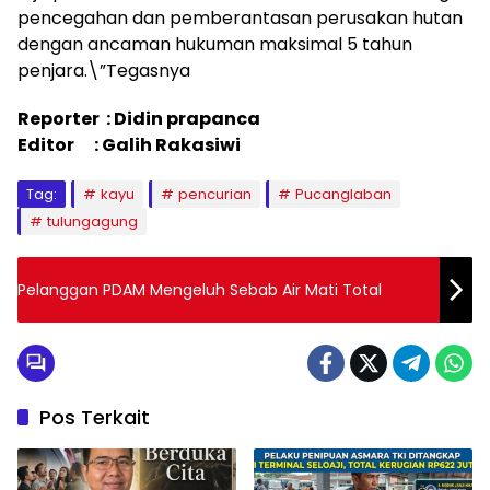
pencegahan dan pemberantasan perusakan hutan
dengan ancaman hukuman maksimal 5 tahun
penjara.\”Tegasnya
Reporter : Didin prapanca
Editor : Galih Rakasiwi
Tag:
kayu
pencurian
Pucanglaban
tulungagung
Pelanggan PDAM Mengeluh Sebab Air Mati Total
Pos Terkait