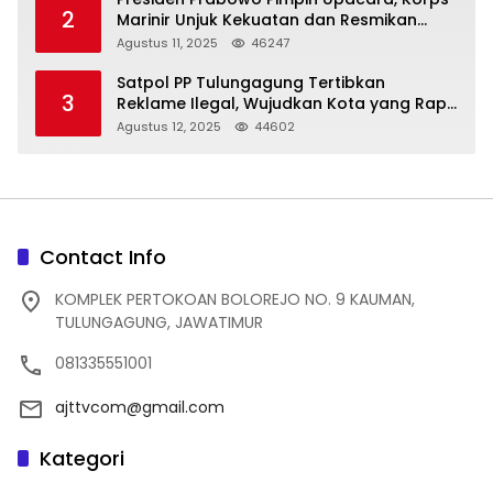
2
Marinir Unjuk Kekuatan dan Resmikan
Struktur Baru
Agustus 11, 2025
46247
Satpol PP Tulungagung Tertibkan
3
Reklame Ilegal, Wujudkan Kota yang Rapi
dan Indah
Agustus 12, 2025
44602
Contact Info
KOMPLEK PERTOKOAN BOLOREJO NO. 9 KAUMAN,
TULUNGAGUNG, JAWATIMUR
081335551001
ajttvcom@gmail.com
Kategori