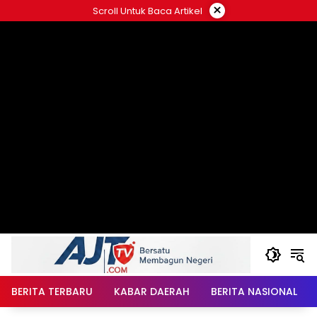
Langsung
×
Scroll Untuk Baca Artikel
ke
konten
BERITA TERBARU
KABAR DAERAH
BERITA NASIONAL