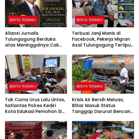
BERITA TERBARU
BERITA TERBARU
Aliansi Jurnalis
Terbuai Janji Manis di
Tulungagung Berduka
Facebook, Pekerja Migran
atas Meninggalnya Cak
Asal Tulungagung Tertipu
Sholeh, Catur Santoso:
Rp622 Juta
“Beliau Pejuang Keadilan
yang Vokal”
BERITA TERBARU
BERITA TERBARU
Tak Cuma Urus Lalu Lintas,
Krisis Air Bersih Meluas,
Satlantas Polres Kediri
Blitar Masuk Status
Kota Edukasi Pemohon SIM
Tanggap Darurat Bencana
Soal Hoaks Hingga
Hingga Oktober
Pelatihan AI