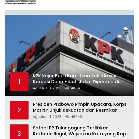
KPK Kejar Bukti Baru: Lima Saksi Kasus
1
Korupsi Dana Hibah Jatim Diperiksa di
Trenggalek
Agustus 11, 2025
48114
Presiden Prabowo Pimpin Upacara, Korps
2
Marinir Unjuk Kekuatan dan Resmikan
Struktur Baru
Agustus 11, 2025
46246
Satpol PP Tulungagung Tertibkan
3
Reklame Ilegal, Wujudkan Kota yang Rapi