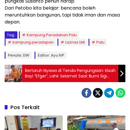
pungkas Susanto penuh harap.
​Dari Petobo kita belajar: bencana boleh
meruntuhkan bangunan, tapi tidak iman dan masa
depan.
Tag:
Kampung Peradaban Palu
kampung peradapan
Laznas LMI
Palu
Penulis: DW
Editor: Ayu NP
Bertaruh Nyawa di Tenda Pengungsian: Kisah
Bayi “Efger”, Lahir Selamat Saat Bumi Sigi
Terbelah
Pos Terkait