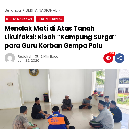
Beranda
BERITA NASIONAL
BERITA NASIONAL
BERITA TERBARU
Menolak Mati di Atas Tanah
Likuifaksi: Kisah “Kampung Surga”
para Guru Korban Gempa Palu
258
Redaksi
2 Min Baca
Juni 22, 2026