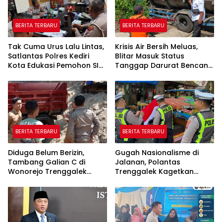
BERITA TERBARU
BERITA TERBARU
Tak Cuma Urus Lalu Lintas,
Krisis Air Bersih Meluas,
Satlantas Polres Kediri
Blitar Masuk Status
Kota Edukasi Pemohon SIM
Tanggap Darurat Bencana
Soal Hoaks Hingga
Hingga Oktober
Pelatihan AI
BERITA TERBARU
BERITA TERBARU
Diduga Belum Berizin,
Gugah Nasionalisme di
Tambang Galian C di
Jalanan, Polantas
Wonorejo Trenggalek
Trenggalek Kagetkan
Dihentikan Pemkab
Pengendara Lewat Aksi Ini