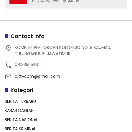
dan Indah
Agustus 12, 2025
44600
Contact Info
KOMPLEK PERTOKOAN BOLOREJO NO. 9 KAUMAN,
TULUNGAGUNG, JAWATIMUR
081335551001
ajttvcom@gmail.com
Kategori
BERITA TERBARU
KABAR DAERAH
BERITA NASIONAL
BERITA KRIMINAL