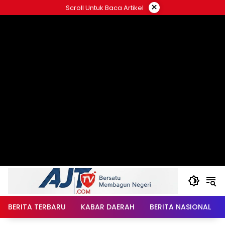
Langsung
×
Scroll Untuk Baca Artikel
ke
konten
BERITA TERBARU
KABAR DAERAH
BERITA NASIONAL