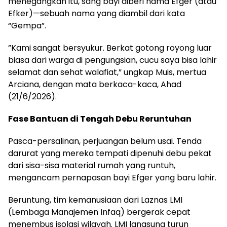
menegangkan itu, sang bayi diberi nama Efger (atau
Efker)—sebuah nama yang diambil dari kata
“Gempa”.
​”Kami sangat bersyukur. Berkat gotong royong luar
biasa dari warga di pengungsian, cucu saya bisa lahir
selamat dan sehat walafiat,” ungkap Muis, mertua
Arciana, dengan mata berkaca-kaca, Ahad
(21/6/2026).
​Fase Bantuan di Tengah Debu Reruntuhan
​Pasca-persalinan, perjuangan belum usai. Tenda
darurat yang mereka tempati dipenuhi debu pekat
dari sisa-sisa material rumah yang runtuh,
mengancam pernapasan bayi Efger yang baru lahir.
​Beruntung, tim kemanusiaan dari Laznas LMI
(Lembaga Manajemen Infaq) bergerak cepat
menembus isolasi wilayah. LMI langsung turun