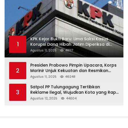
KPK Kejar Bukti Baru: Lima Saksi Kasus
1
Korupsi Dana Hibah Jatim Diperiksa di
Trenggalek
Agustus 11, 2025
48117
Presiden Prabowo Pimpin Upacara, Korps
2
Marinir Unjuk Kekuatan dan Resmikan
Struktur Baru
Agustus 11, 2025
46248
Satpol PP Tulungagung Tertibkan
3
Reklame Ilegal, Wujudkan Kota yang Rapi
dan Indah
Agustus 12, 2025
44604