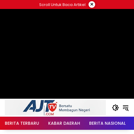
Langsung
×
Scroll Untuk Baca Artikel
ke
konten
BERITA TERBARU
KABAR DAERAH
BERITA NASIONAL