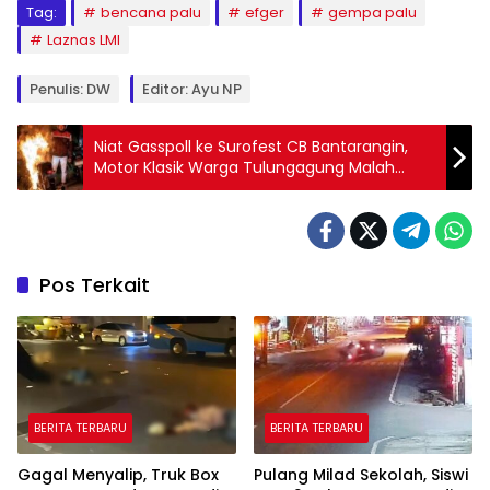
Tag:
bencana palu
efger
gempa palu
Laznas LMI
Penulis: DW
Editor: Ayu NP
Niat Gasspoll ke Surofest CB Bantarangin,
Motor Klasik Warga Tulungagung Malah
Ludes Terbakar di Ponorogo
Pos Terkait
BERITA TERBARU
BERITA TERBARU
Gagal Menyalip, Truk Box
Pulang Milad Sekolah, Siswi