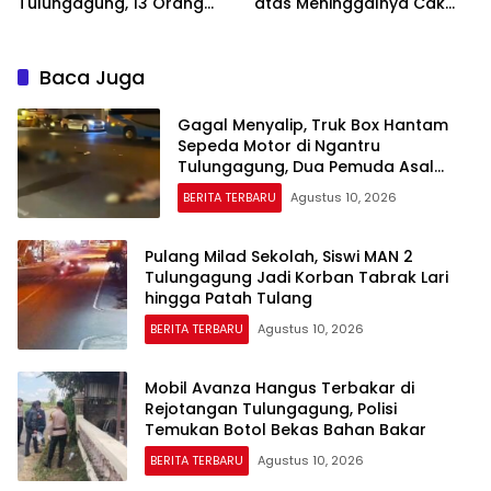
Tulungagung, 13 Orang
atas Meninggalnya Cak
Luka Ringan
Sholeh, Catur Santoso:
“Beliau Pejuang Keadilan
yang Vokal”
Baca Juga
Gagal Menyalip, Truk Box Hantam
Sepeda Motor di Ngantru
Tulungagung, Dua Pemuda Asal
Kauman Meninggal Dunia
BERITA TERBARU
Agustus 10, 2026
Pulang Milad Sekolah, Siswi MAN 2
Tulungagung Jadi Korban Tabrak Lari
hingga Patah Tulang
BERITA TERBARU
Agustus 10, 2026
Mobil Avanza Hangus Terbakar di
Rejotangan Tulungagung, Polisi
Temukan Botol Bekas Bahan Bakar
BERITA TERBARU
Agustus 10, 2026