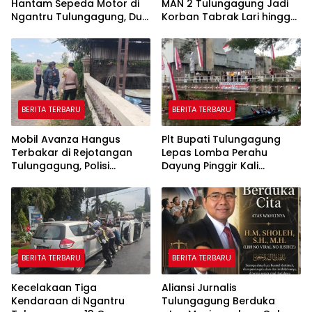
Hantam Sepeda Motor di
MAN 2 Tulungagung Jadi
Ngantru Tulungagung, Dua
Korban Tabrak Lari hingga
Pemuda Asal Kauman
Patah Tulang
Meninggal Dunia
BERITA TERBARU
BERITA TERBARU
Mobil Avanza Hangus
Plt Bupati Tulungagung
Terbakar di Rejotangan
Lepas Lomba Perahu
Tulungagung, Polisi
Dayung Pinggir Kali
Temukan Botol Bekas
Ngrowo.
Bahan Bakar
BERITA TERBARU
BERITA TERBARU
Kecelakaan Tiga
Aliansi Jurnalis
Kendaraan di Ngantru
Tulungagung Berduka