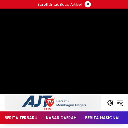
Langsung
×
Scroll Untuk Baca Artikel
ke
konten
BERITA TERBARU
KABAR DAERAH
BERITA NASIONAL