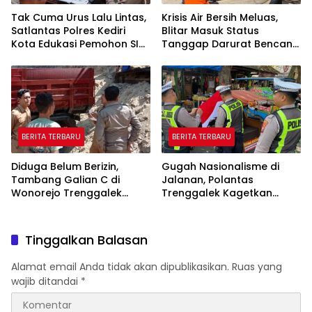
Tak Cuma Urus Lalu Lintas,
Krisis Air Bersih Meluas,
Satlantas Polres Kediri
Blitar Masuk Status
Kota Edukasi Pemohon SIM
Tanggap Darurat Bencana
Soal Hoaks Hingga
Hingga Oktober
Pelatihan AI
BERITA TERBARU
BERITA TERBARU
Diduga Belum Berizin,
Gugah Nasionalisme di
Tambang Galian C di
Jalanan, Polantas
Wonorejo Trenggalek
Trenggalek Kagetkan
Dihentikan Pemkab
Pengendara Lewat Aksi Ini
Tinggalkan Balasan
Alamat email Anda tidak akan dipublikasikan.
Ruas yang
wajib ditandai
*