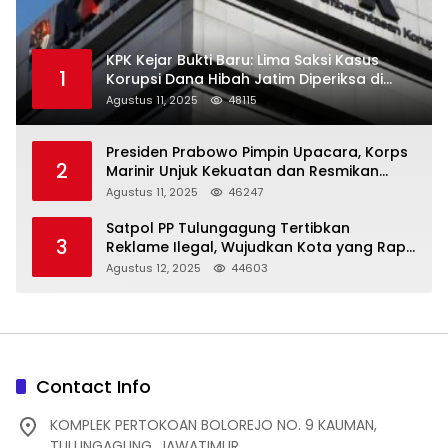
KPK Kejar Bukti Baru: Lima Saksi Kasus
1
Korupsi Dana Hibah Jatim Diperiksa di
Trenggalek
Agustus 11, 2025
48115
Presiden Prabowo Pimpin Upacara, Korps
2
Marinir Unjuk Kekuatan dan Resmikan
Struktur Baru
Agustus 11, 2025
46247
Satpol PP Tulungagung Tertibkan
3
Reklame Ilegal, Wujudkan Kota yang Rapi
dan Indah
Agustus 12, 2025
44603
Contact Info
KOMPLEK PERTOKOAN BOLOREJO NO. 9 KAUMAN,
TULUNGAGUNG, JAWATIMUR