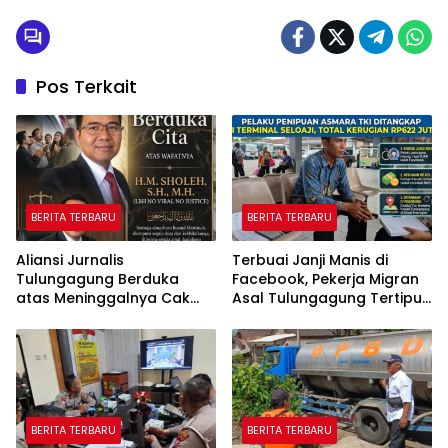
Pos Terkait
BERITA TERBARU
BERITA TERBARU
Aliansi Jurnalis
Terbuai Janji Manis di
Tulungagung Berduka
Facebook, Pekerja Migran
atas Meninggalnya Cak
Asal Tulungagung Tertipu
Sholeh, Catur Santoso:
Rp622 Juta
“Beliau Pejuang Keadilan
yang Vokal”
BERITA TERBARU
BERITA TERBARU