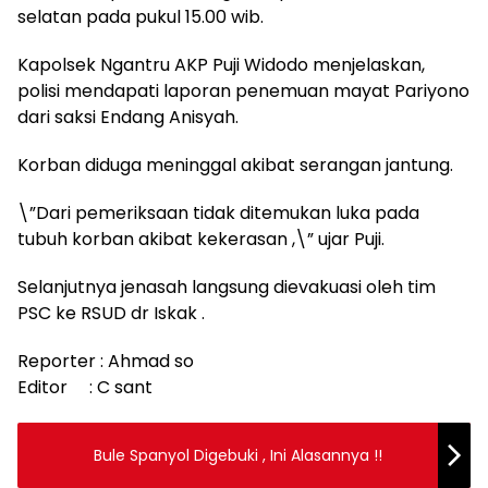
selatan pada pukul 15.00 wib.
Kapolsek Ngantru AKP Puji Widodo menjelaskan,
polisi mendapati laporan penemuan mayat Pariyono
dari saksi Endang Anisyah.
Korban diduga meninggal akibat serangan jantung.
\”Dari pemeriksaan tidak ditemukan luka pada
tubuh korban akibat kekerasan ,\” ujar Puji.
Selanjutnya jenasah langsung dievakuasi oleh tim
PSC ke RSUD dr Iskak .
Reporter : Ahmad so
Editor : C sant
Bule Spanyol Digebuki , Ini Alasannya !!