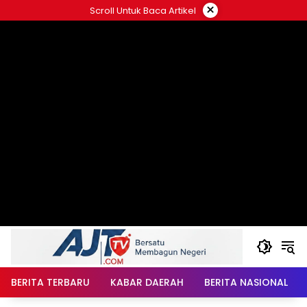
Langsung
×
Scroll Untuk Baca Artikel
ke
konten
BERITA TERBARU
KABAR DAERAH
BERITA NASIONAL