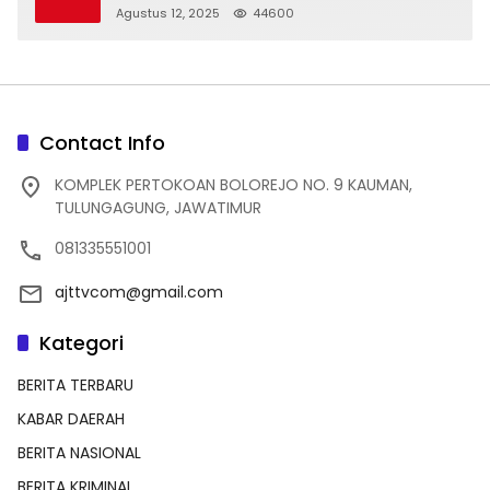
dan Indah
Agustus 12, 2025
44600
Contact Info
KOMPLEK PERTOKOAN BOLOREJO NO. 9 KAUMAN,
TULUNGAGUNG, JAWATIMUR
081335551001
ajttvcom@gmail.com
Kategori
BERITA TERBARU
KABAR DAERAH
BERITA NASIONAL
BERITA KRIMINAL