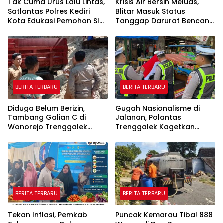
Tak Cuma Urus Lalu Lintas,
Krisis Air Bersih Meluas,
Satlantas Polres Kediri
Blitar Masuk Status
Kota Edukasi Pemohon SIM
Tanggap Darurat Bencana
Soal Hoaks Hingga
Hingga Oktober
Pelatihan AI
BERITA TERBARU
BERITA TERBARU
Diduga Belum Berizin,
Gugah Nasionalisme di
Tambang Galian C di
Jalanan, Polantas
Wonorejo Trenggalek
Trenggalek Kagetkan
Dihentikan Pemkab
Pengendara Lewat Aksi Ini
BERITA TERBARU
BERITA TERBARU
Tekan Inflasi, Pemkab
Puncak Kemarau Tiba! 888