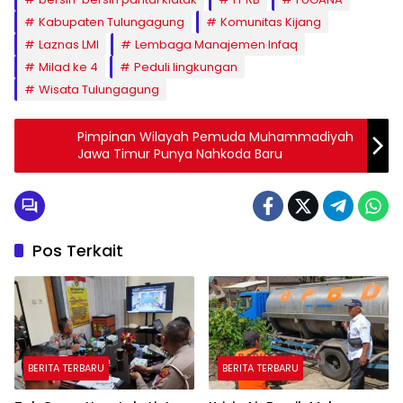
Kabupaten Tulungagung
Komunitas Kijang
Laznas LMI
Lembaga Manajemen Infaq
Milad ke 4
Peduli lingkungan
Wisata Tulungagung
Pimpinan Wilayah Pemuda Muhammadiyah
Jawa Timur Punya Nahkoda Baru
Pos Terkait
BERITA TERBARU
BERITA TERBARU