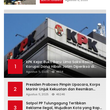
KPK Kejar Bukti Baru: Lima Saksi Kasus
1
Korupsi Dana Hibah Jatim Diperiksa di
Trenggalek
Agustus 11, 2025
48114
Presiden Prabowo Pimpin Upacara, Korps
2
Marinir Unjuk Kekuatan dan Resmikan
Struktur Baru
Agustus 11, 2025
46246
Satpol PP Tulungagung Tertibkan
3
Reklame Ilegal, Wujudkan Kota yang Rapi