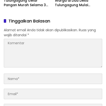
Tulungagung Gelar
Warga di Dua Desa
Pangan Murah Selama 3
Tulungagung Mulai
Hari
Kesulitan Air Bersih
Tinggalkan Balasan
Alamat email Anda tidak akan dipublikasikan.
Ruas yang
wajib ditandai
*