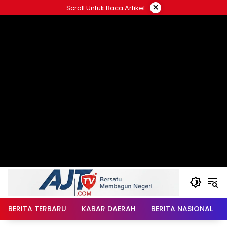
Langsung
×
Scroll Untuk Baca Artikel
ke
konten
BERITA TERBARU
KABAR DAERAH
BERITA NASIONAL