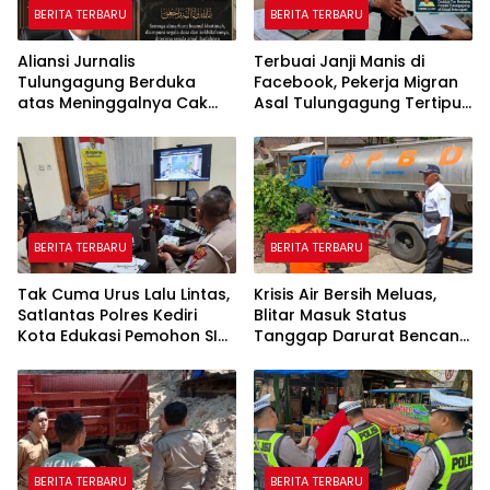
BERITA TERBARU
BERITA TERBARU
Aliansi Jurnalis
Terbuai Janji Manis di
Tulungagung Berduka
Facebook, Pekerja Migran
atas Meninggalnya Cak
Asal Tulungagung Tertipu
Sholeh, Catur Santoso:
Rp622 Juta
“Beliau Pejuang Keadilan
yang Vokal”
BERITA TERBARU
BERITA TERBARU
Tak Cuma Urus Lalu Lintas,
Krisis Air Bersih Meluas,
Satlantas Polres Kediri
Blitar Masuk Status
Kota Edukasi Pemohon SIM
Tanggap Darurat Bencana
Soal Hoaks Hingga
Hingga Oktober
Pelatihan AI
BERITA TERBARU
BERITA TERBARU