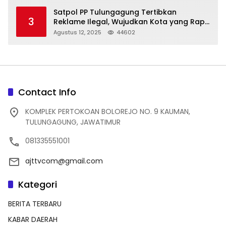
Satpol PP Tulungagung Tertibkan
3
Reklame Ilegal, Wujudkan Kota yang Rapi
dan Indah
Agustus 12, 2025
44602
Contact Info
KOMPLEK PERTOKOAN BOLOREJO NO. 9 KAUMAN,
TULUNGAGUNG, JAWATIMUR
081335551001
ajttvcom@gmail.com
Kategori
BERITA TERBARU
KABAR DAERAH