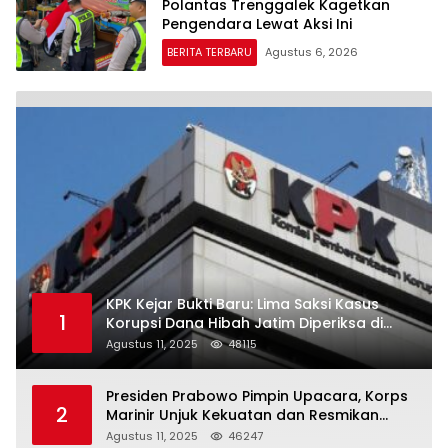
Polantas Trenggalek Kagetkan
Pengendara Lewat Aksi Ini
BERITA TERBARU
Agustus 6, 2026
KPK Kejar Bukti Baru: Lima Saksi Kasus
1
Korupsi Dana Hibah Jatim Diperiksa di
Trenggalek
Agustus 11, 2025
48115
Presiden Prabowo Pimpin Upacara, Korps
2
Marinir Unjuk Kekuatan dan Resmikan
Struktur Baru
Agustus 11, 2025
46247